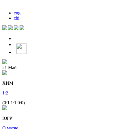
eng
chi
21
Май
ХИМ
1
:
2
(0:1 1:1 0:0)
ЮГР
О матче