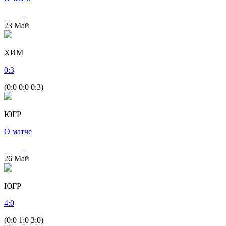
23
Май
ХИМ
0
:
3
(0:0 0:0 0:3)
ЮГР
О матче
26
Май
ЮГР
4
:
0
(0:0 1:0 3:0)