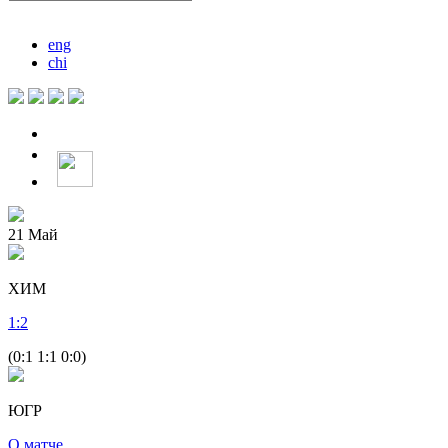
eng
chi
21
Май
ХИМ
1
:
2
(0:1 1:1 0:0)
ЮГР
О матче