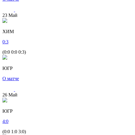
23
Май
ХИМ
0
:
3
(0:0 0:0 0:3)
ЮГР
О матче
26
Май
ЮГР
4
:
0
(0:0 1:0 3:0)