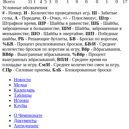
Всего
11
1
4
5
3
0
1
0
0
0
1
0
17
Условные обозначения
#
- Номер,
И
- Количество проведенных игр,
Ш
- Забитые
голы,
А
- Передачи,
О
- Очки,
+/-
- Плюс/минус,
Штр
-
Штрафное время,
ШР
- Шайбы в равенстве,
ШБ
- Шайбы,
заброшенные в большинстве,
ШМ
- Шайбы, заброшенные в
меньшинстве,
ШО
- Шайбы в овертайме,
ШП
- Победные
шайбы,
РБ
- Решающие буллиты,
БВ
- Броски по воротам,
%БВ
- Процент реализованных бросков,
БВ/И
- Среднее
количество бросков по воротам за игру,
Вбр
- Вбрасывания,
ВВбр
- Выигранные вбрасывания,
%Вбр
- Процент
выигранных вбрасываний,
ВП/И
- Среднее время на
площадке за игру,
См/И
- Среднее количество смен за игру,
СПр
- Силовые приемы,
БлБ
- Блокированные броски
Новости
Медиа
Календарь
Таблицы
Игроки
Клубы
О Чемпионате
Документы
Антидопинг