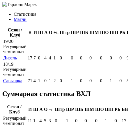
Статистика
Матчи
Сезон /
#
И
Ш
А
О
+/-
Штр
ШР
ШБ
ШМ
ШО
ШП
РБ
Клуб
19/20 |
Регулярный
чемпионат
Дизель
17
7
0
4
4
1
0
0
0
0
0
0
0
18/19 |
Регулярный
чемпионат
Сарыарка
71
4
1
0
1
2
0
1
0
0
0
1
0
Суммарная статистика ВХЛ
Сезон /
И
Ш
А
О
+/-
Штр
ШР
ШБ
ШМ
ШО
ШП
РБ
БВ
Клуб
Регулярный
11
1
4
5
3
0
1
0
0
0
1
0
17
чемпионат