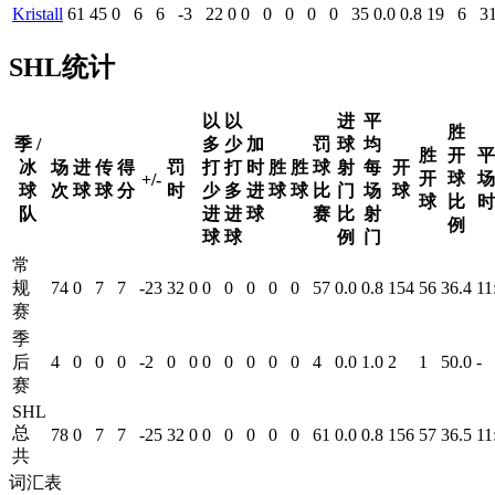
Kristall
61
45
0
6
6
-3
22
0
0
0
0
0
0
35
0.0
0.8
19
6
31
SHL统计
以
以
进
平
胜
季 /
多
少
加
罚
球
均
胜
开
平
冰
场
进
传
得
罚
打
打
时
胜
胜
球
射
每
开
开
球
场
+/-
球
次
球
球
分
时
少
多
进
球
球
比
门
场
球
球
比
时
队
进
进
球
赛
比
射
例
球
球
例
门
常
规
74
0
7
7
-23
32
0
0
0
0
0
0
57
0.0
0.8
154
56
36.4
11
赛
季
后
4
0
0
0
-2
0
0
0
0
0
0
0
4
0.0
1.0
2
1
50.0
-
赛
SHL
总
78
0
7
7
-25
32
0
0
0
0
0
0
61
0.0
0.8
156
57
36.5
11
共
词汇表