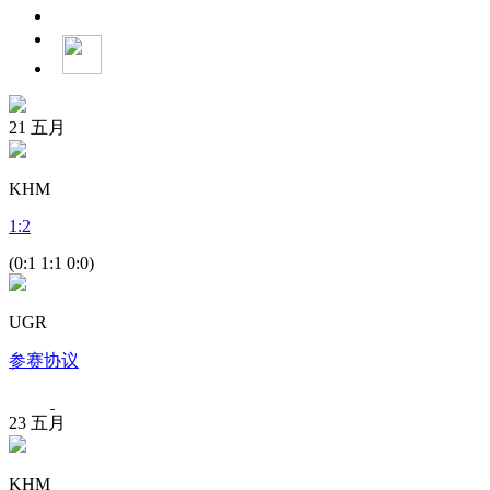
21
五月
KHM
1
:
2
(0:1 1:1 0:0)
UGR
参赛协议
23
五月
KHM