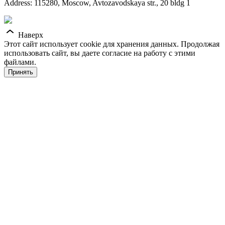
Address: 115280, Moscow, Avtozavodskaya str., 20 bldg 1
Наверх
Этот сайт использует cookie для хранения данных. Продолжая
использовать сайт, вы даете согласие на работу с этими
файлами.
Принять