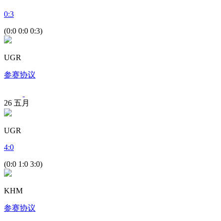
0
:
3
(0:0 0:0 0:3)
UGR
参赛协议
26
五月
UGR
4
:
0
(0:0 1:0 3:0)
KHM
参赛协议