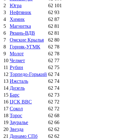
2
Югра
62
101
3
Нефтяник
62
93
4
Химик
62
87
5
Магнитка
62
81
6
Рязань-ВДВ
62
81
7
Омские Крылья
62
80
8
Горняк-УГМК
62
78
9
Молот
62
78
10
Челмет
62
77
11
Рубин
62
75
12
Торпедо-Горький
62
74
13
Ижсталь
62
74
14
Дизель
62
74
15
Барс
62
73
16
ЦСК ВВС
62
72
17
Сокол
62
72
18
Торос
62
68
19
Зауралье
62
66
20
Звезда
62
62
21
Динамо СПб
62
62