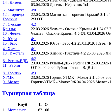
22.03.2026 Нефтяник - Дизель
4:2
24.03.2026 
14 . Дизель
03.04.2026 Дизель - Нефтяник
1:4
5 . Магнитка
4:0
12 . Торпедо-
22.03.2026 Магнитка - Торпедо-Горький
3:1
24
Горький
2:3 ОТ
7 . Омские
4:2
Крылья
22.03.2026 Челмет - Омские Крылья
4:1
24.03.
10 . Челмет
Челмет - Омские Крылья
4:5 ОТ
03.04.2026 О
2 . Югра
4:1
15 . Барс
23.03.2026 Югра - Барс
4:2
25.03.2026 Югра - 
4 . Химик
4:1
13 . Ижсталь
23.03.2026 Химик - Ижсталь
4:2
25.03.2026 Х
4:2
6 . Рязань-ВДВ
23.03.2026 Рязань-ВДВ - Рубин
1:0
25.03.2026
11 . Рубин
ОТ
04.04.2026 Рубин - Рязань-ВДВ
2:4
8 . Горняк-
4:3
УГМК
23.03.2026 Горняк-УГМК - Молот
2:1
25.03.2
9 . Молот
Горняк-УГМК - Молот
0:6
04.04.2026 Молот 
Турнирная таблица
Клуб
И
О
1
Металлург
62
106