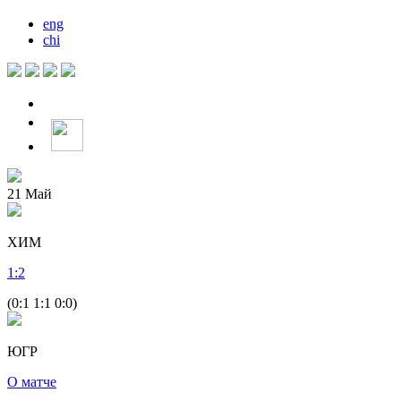
eng
chi
21
Май
ХИМ
1
:
2
(0:1 1:1 0:0)
ЮГР
О матче