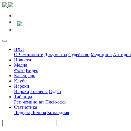
ВХЛ
О Чемпионате
Документы
Судейство
Медицина
Антидоп
Новости
Медиа
Фото
Видео
Календарь
Клубы
Игроки
Игроки
Тренеры
Судьи
Таблицы
Рег. чемпионат
Плей-офф
Статистика
Лидеры
Личная
Командная