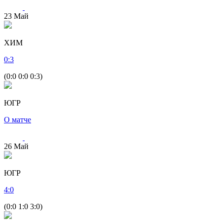
23
Май
ХИМ
0
:
3
(0:0 0:0 0:3)
ЮГР
О матче
26
Май
ЮГР
4
:
0
(0:0 1:0 3:0)