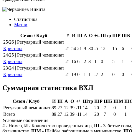
Статистика
Матчи
Сезон / Клуб
#
И
Ш
А
О
+/-
Штр
ШР
ШБ
25/26 | Регулярный чемпионат
Кристалл
21
54
21
9
30
-5
12
15
6
24/25 | Регулярный чемпионат
Кристалл
21
16
6
2
8
1
0
5
1
23/24 | Регулярный чемпионат
Кристалл
21
19
0
1
1
-7
2
0
0
Суммарная статистика ВХЛ
Сезон / Клуб
И
Ш
А
О
+/-
Штр
ШР
ШБ
ШМ
Ш
Регулярный чемпионат
89
27
12
39
-11
14
20
7
0
1
Всего
89
27
12
39
-11
14
20
7
0
1
Условные обозначения
#
- Номер,
И
- Количество проведенных игр,
Ш
- Забитые голы
большинстве,
ШМ
- Шайбы, заброшенные в меньшинстве,
Ш