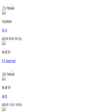
23
Май
ХИМ
0
:
3
(0:0 0:0 0:3)
ЮГР
О матче
26
Май
ЮГР
4
:
0
(0:0 1:0 3:0)