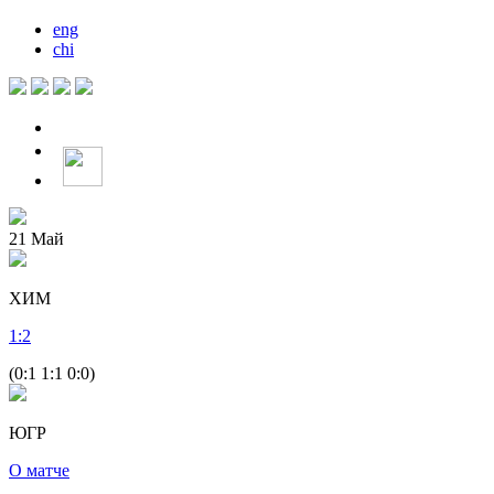
eng
chi
21
Май
ХИМ
1
:
2
(0:1 1:1 0:0)
ЮГР
О матче