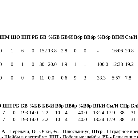
ШМ
ШО
ШП
РБ
БВ
%БВ
БВ/И
Вбр
ВВбр
%Вбр
ВП/И
См/И
0
1
6
0
152
13.8
2.8
0
0
-
16:06
20.8
0
0
1
0
30
20.0
1.9
1
1
100.0
12:38
19.2
0
0
0
0
11
0.0
0.6
9
3
33.3
5:57
7.8
О
ШП
РБ
БВ
%БВ
БВ/И
Вбр
ВВбр
%Вбр
ВП/И
См/И
СПр
Бл
7
0
193
14.0
2.2
10
4
40.0
13:24
17.9
38
31
7
0
193
14.0
2.2
10
4
40.0
13:24
17.9
38
31
,
А
- Передачи,
О
- Очки,
+/-
- Плюс/минус,
Штр
- Штрафное вре
О
- Шайбы в овертайме,
ШП
- Победные шайбы,
РБ
- Решающие 