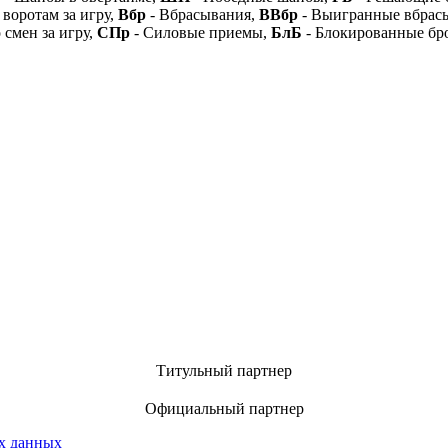
 воротам за игру,
Вбр
- Вбрасывания,
ВВбр
- Выигранные вбрас
 смен за игру,
СПр
- Силовые приемы,
БлБ
- Блокированные бр
Титульный партнер
Официальный партнер
х данных