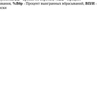
ывания,
%Вбр
- Процент выигранных вбрасываний,
ВП/И
-
оски