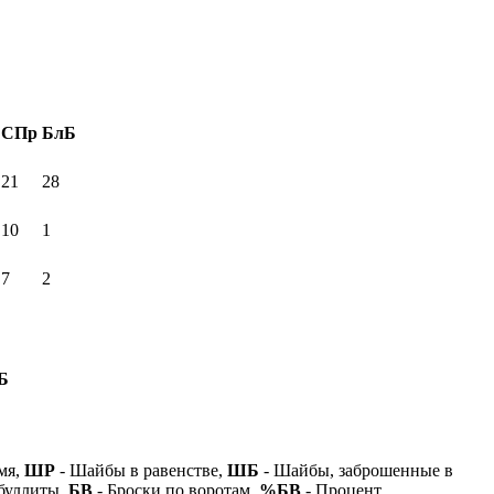
СПр
БлБ
21
28
10
1
7
2
Б
мя,
ШР
- Шайбы в равенстве,
ШБ
- Шайбы, заброшенные в
буллиты,
БВ
- Броски по воротам,
%БВ
- Процент