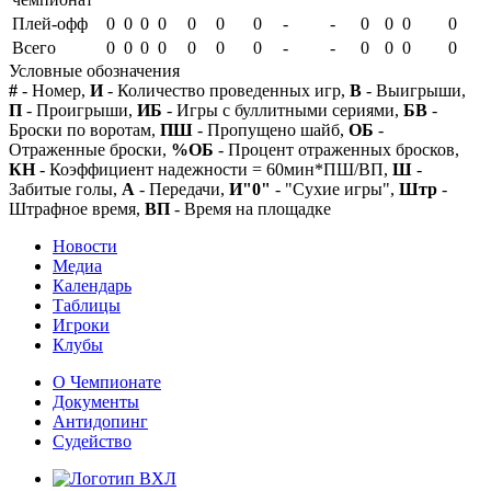
Плей-офф
0
0
0
0
0
0
0
-
-
0
0
0
0
Всего
0
0
0
0
0
0
0
-
-
0
0
0
0
Условные обозначения
#
- Номер,
И
- Количество проведенных игр,
В
- Выигрыши,
П
- Проигрыши,
ИБ
- Игры с буллитными сериями,
БВ
-
Броски по воротам,
ПШ
- Пропущено шайб,
ОБ
-
Отраженные броски,
%ОБ
- Процент отраженных бросков,
КН
- Коэффициент надежности = 60мин*ПШ/ВП,
Ш
-
Забитые голы,
А
- Передачи,
И"0"
- "Сухие игры",
Штр
-
Штрафное время,
ВП
- Время на площадке
Новости
Медиа
Календарь
Таблицы
Игроки
Клубы
О Чемпионате
Документы
Антидопинг
Судейство