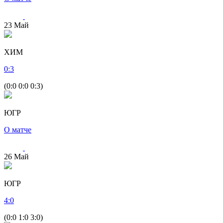
23
Май
ХИМ
0
:
3
(0:0 0:0 0:3)
ЮГР
О матче
26
Май
ЮГР
4
:
0
(0:0 1:0 3:0)