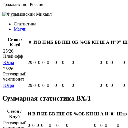
Гражданство:
Россия
Статистика
Матчи
Сезон /
#
И
В
П
ИБ
БВ
ПШ
ОБ
%ОБ
КН
Ш
А
И"0"
Ш
Клуб
25/26 |
Плей-офф
Югра
29
0
0
0
0
0
0
0
-
-
0
0
0
0
25/26 |
Регулярный
чемпионат
Югра
29
0
0
0
0
0
0
0
-
-
0
0
0
0
Суммарная статистика ВХЛ
Сезон /
И
В
П
ИБ
БВ
ПШ
ОБ
%ОБ
КН
Ш
А
И"0"
Штр
Клуб
Регулярный
0
0
0
0
0
0
0
-
-
0
0
0
0
чемпионат