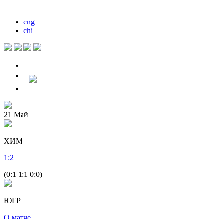
eng
chi
21
Май
ХИМ
1
:
2
(0:1 1:1 0:0)
ЮГР
О матче