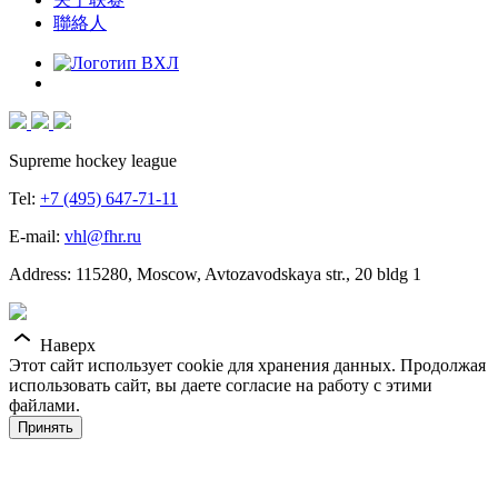
聯絡人
Supreme hockey league
Tel:
+7 (495) 647-71-11
E-mail:
vhl@fhr.ru
Address: 115280, Moscow, Avtozavodskaya str., 20 bldg 1
Наверх
Этот сайт использует cookie для хранения данных. Продолжая
использовать сайт, вы даете согласие на работу с этими
файлами.
Принять