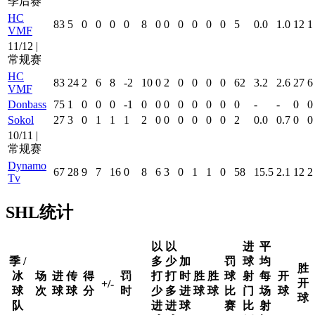
季后赛
HC
83
5
0
0
0
0
8
0
0
0
0
0
0
5
0.0
1.0
12
1
VMF
11/12 |
常规赛
HC
83
24
2
6
8
-2
10
0
2
0
0
0
0
62
3.2
2.6
27
6
VMF
Donbass
75
1
0
0
0
-1
0
0
0
0
0
0
0
0
-
-
0
0
Sokol
27
3
0
1
1
1
2
0
0
0
0
0
0
2
0.0
0.7
0
0
10/11 |
常规赛
Dynamo
67
28
9
7
16
0
8
6
3
0
1
1
0
58
15.5
2.1
12
2
Tv
SHL统计
以
以
进
平
季 /
多
少
加
罚
球
均
胜
冰
场
进
传
得
罚
打
打
时
胜
胜
球
射
每
开
开
+/-
球
次
球
球
分
时
少
多
进
球
球
比
门
场
球
球
队
进
进
球
赛
比
射