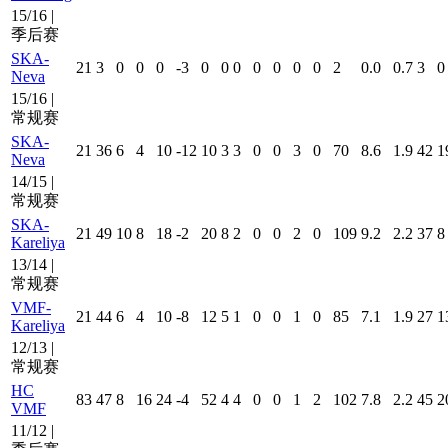
15/16 |
季后赛
SKA-
21
3
0
0
0
-3
0
0
0
0
0
0
0
2
0.0
0.7
3
0
Neva
15/16 |
常规赛
SKA-
21
36
6
4
10
-12
10
3
3
0
0
3
0
70
8.6
1.9
42
1
Neva
14/15 |
常规赛
SKA-
21
49
10
8
18
-2
20
8
2
0
0
2
0
109
9.2
2.2
37
8
Kareliya
13/14 |
常规赛
VMF-
21
44
6
4
10
-8
12
5
1
0
0
1
0
85
7.1
1.9
27
1
Kareliya
12/13 |
常规赛
HC
83
47
8
16
24
-4
52
4
4
0
0
1
2
102
7.8
2.2
45
2
VMF
11/12 |