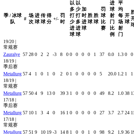
以
以
进
平
多
少
加
罚
球
均
季 / 冰球
场
进
传
得
罚
打
打
时
胜
胜
球
射
每
开
#
+/-
队
次
球
球
分
时
少
多
进
球
球
比
门
场
球
进
进
球
赛
比
射
球
球
例
门
19/20 |
常规赛
Zauralye
57
28
0
2
2
-3
8
0
0
0
0
0
1
37
0.0
1.3
0
0
18/19 |
季后赛
Metallurg
57
4
1
0
1
0
2
0
1
0
0
0
0
5
20.0
1.2
1
1
18/19 |
常规赛
Metallurg
57
50
4
9
13
0
39
3
1
0
0
0
0
49
8.2
1.0
38
1
17/18 |
季后赛
Metallurg
57
10
1
3
4
0
16
1
0
0
0
0
0
27
3.7
2.7
24
1
17/18 |
常规赛
Metallurg
57
51
9
10
19
-3
14
8
1
0
0
1
0
98
9.2
1.9
36
1