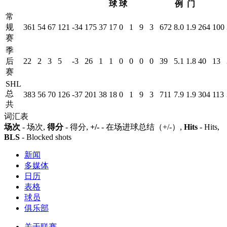
球
球
例
门
常
规
361
54
67
121
-34
175
37
17
0
1
9
3
672
8.0
1.9
264
100
赛
季
后
22
2
3
5
-3
26
1
1
0
0
0
0
39
5.1
1.8
40
13
赛
SHL
总
383
56
70
126
-37
201
38
18
0
1
9
3
711
7.9
1.9
304
113
共
词汇表
场次
- 场次,
得分
- 得分,
+/-
- 在场进球总结（+/-）,
Hits
- Hits,
BLS
- Blocked shots
新闻
多媒体
日历
表格
球员
俱乐部
关于联赛