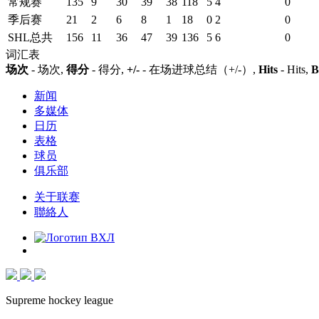
常规赛
135
9
30
39
38
118
5
4
0
季后赛
21
2
6
8
1
18
0
2
0
SHL总共
156
11
36
47
39
136
5
6
0
词汇表
场次
- 场次,
得分
- 得分,
+/-
- 在场进球总结（+/-）,
Hits
- Hits,
B
新闻
多媒体
日历
表格
球员
俱乐部
关于联赛
聯絡人
Supreme hockey league