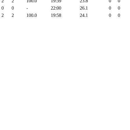
2
2
100.0
19:39
23.8
0
0
0
0
-
22:00
26.1
0
0
2
2
100.0
19:58
24.1
0
0