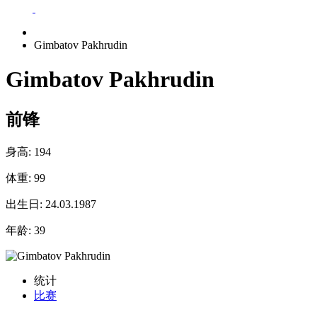
Gimbatov Pakhrudin
Gimbatov Pakhrudin
前锋
身高:
194
体重:
99
出生日:
24.03.1987
年龄:
39
统计
比赛