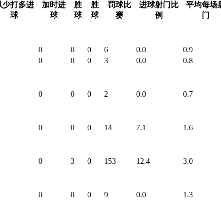
以少打多进
加时进
胜
胜
罚球比
进球射门比
平均每场
球
球
球
球
赛
例
门
0
0
0
6
0.0
0.9
0
0
0
3
0.0
0.8
0
0
0
2
0.0
0.7
0
0
0
14
7.1
1.6
0
3
0
153
12.4
3.0
0
0
0
9
0.0
1.3