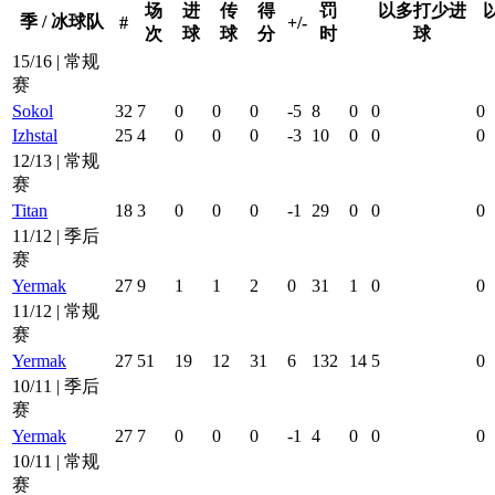
场
进
传
得
罚
以多打少进
季 / 冰球队
#
+/-
次
球
球
分
时
球
15/16 | 常规
赛
Sokol
32
7
0
0
0
-5
8
0
0
0
Izhstal
25
4
0
0
0
-3
10
0
0
0
12/13 | 常规
赛
Titan
18
3
0
0
0
-1
29
0
0
0
11/12 | 季后
赛
Yermak
27
9
1
1
2
0
31
1
0
0
11/12 | 常规
赛
Yermak
27
51
19
12
31
6
132
14
5
0
10/11 | 季后
赛
Yermak
27
7
0
0
0
-1
4
0
0
0
10/11 | 常规
赛