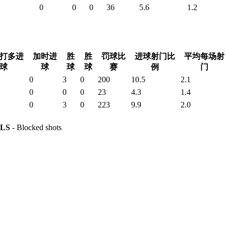
0
0
0
36
5.6
1.2
打多进
加时进
胜
胜
罚球比
进球射门比
平均每场射
球
球
球
球
赛
例
门
0
3
0
200
10.5
2.1
0
0
0
23
4.3
1.4
0
3
0
223
9.9
2.0
LS
- Blocked shots