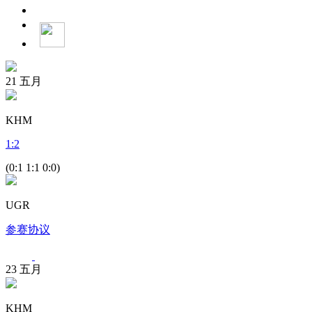
21
五月
KHM
1
:
2
(0:1 1:1 0:0)
UGR
参赛协议
23
五月
KHM