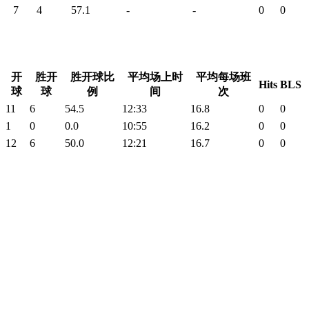
7
4
57.1
-
-
0
0
开
胜开
胜开球比
平均场上时
平均每场班
Hits
BLS
球
球
例
间
次
11
6
54.5
12:33
16.8
0
0
1
0
0.0
10:55
16.2
0
0
12
6
50.0
12:21
16.7
0
0