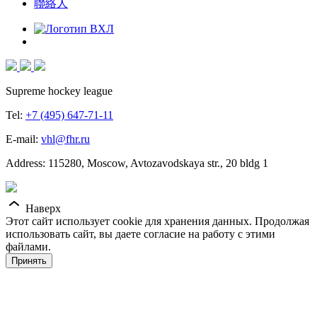
聯絡人
Supreme hockey league
Tel:
+7 (495) 647-71-11
E-mail:
vhl@fhr.ru
Address: 115280, Moscow, Avtozavodskaya str., 20 bldg 1
Наверх
Этот сайт использует cookie для хранения данных. Продолжая
использовать сайт, вы даете согласие на работу с этими
файлами.
Принять