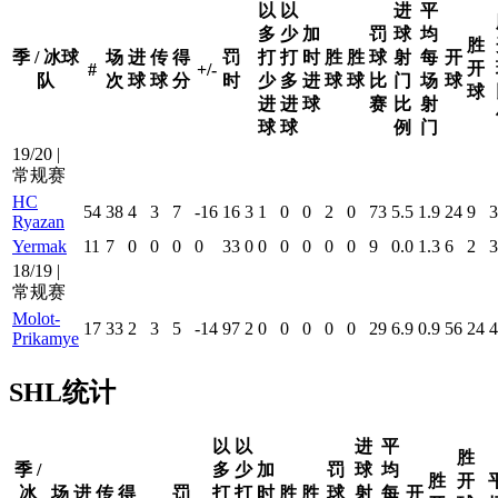
以
以
进
平
多
少
加
罚
球
均
胜
季 / 冰球
场
进
传
得
罚
打
打
时
胜
胜
球
射
每
开
开
#
+/-
队
次
球
球
分
时
少
多
进
球
球
比
门
场
球
球
进
进
球
赛
比
射
球
球
例
门
19/20 |
常规赛
HC
54
38
4
3
7
-16
16
3
1
0
0
2
0
73
5.5
1.9
24
9
3
Ryazan
Yermak
11
7
0
0
0
0
33
0
0
0
0
0
0
9
0.0
1.3
6
2
3
18/19 |
常规赛
Molot-
17
33
2
3
5
-14
97
2
0
0
0
0
0
29
6.9
0.9
56
24
4
Prikamye
SHL统计
以
以
进
平
胜
季 /
多
少
加
罚
球
均
胜
开
冰
场
进
传
得
罚
打
打
时
胜
胜
球
射
每
开