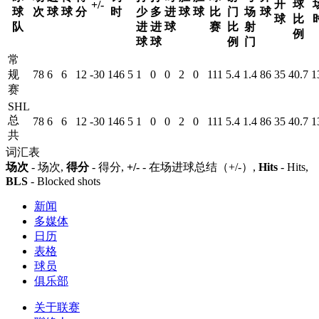
开
球
+/-
球
次
球
球
分
时
少
多
进
球
球
比
门
场
球
球
比
队
进
进
球
赛
比
射
例
球
球
例
门
常
规
78
6
6
12
-30
146
5
1
0
0
2
0
111
5.4
1.4
86
35
40.7
1
赛
SHL
总
78
6
6
12
-30
146
5
1
0
0
2
0
111
5.4
1.4
86
35
40.7
1
共
词汇表
场次
- 场次,
得分
- 得分,
+/-
- 在场进球总结（+/-）,
Hits
- Hits,
BLS
- Blocked shots
新闻
多媒体
日历
表格
球员
俱乐部
关于联赛