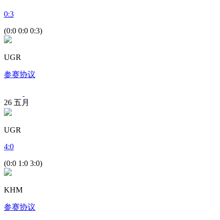
0
:
3
(0:0 0:0 0:3)
UGR
参赛协议
26
五月
UGR
4
:
0
(0:0 1:0 3:0)
KHM
参赛协议