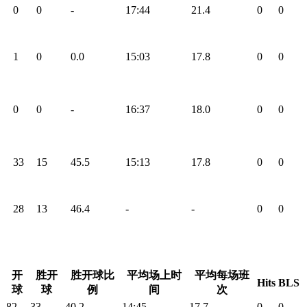
0
0
-
17:44
21.4
0
0
1
0
0.0
15:03
17.8
0
0
0
0
-
16:37
18.0
0
0
33
15
45.5
15:13
17.8
0
0
28
13
46.4
-
-
0
0
开
胜开
胜开球比
平均场上时
平均每场班
Hits
BLS
球
球
例
间
次
82
33
40.2
14:45
17.7
0
0