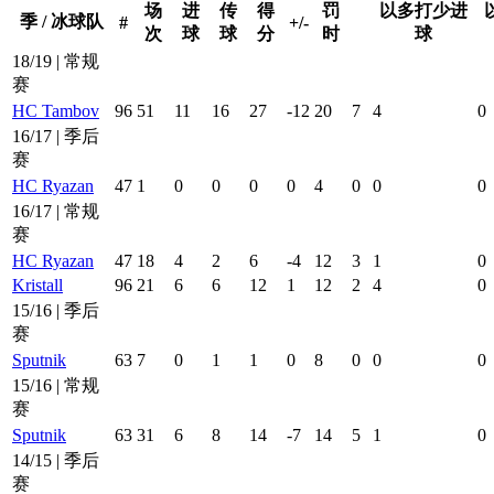
场
进
传
得
罚
以多打少进
季 / 冰球队
#
+/-
次
球
球
分
时
球
18/19 | 常规
赛
HC Tambov
96
51
11
16
27
-12
20
7
4
0
16/17 | 季后
赛
HC Ryazan
47
1
0
0
0
0
4
0
0
0
16/17 | 常规
赛
HC Ryazan
47
18
4
2
6
-4
12
3
1
0
Kristall
96
21
6
6
12
1
12
2
4
0
15/16 | 季后
赛
Sputnik
63
7
0
1
1
0
8
0
0
0
15/16 | 常规
赛
Sputnik
63
31
6
8
14
-7
14
5
1
0
14/15 | 季后
赛