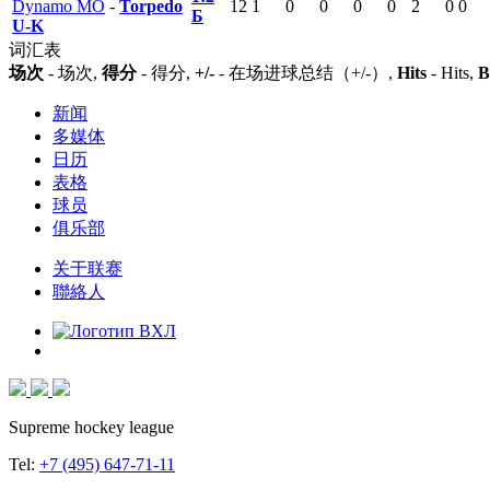
Dynamo MO
-
Torpedo
12
1
0
0
0
0
2
0
0
Б
U-K
词汇表
场次
- 场次,
得分
- 得分,
+/-
- 在场进球总结（+/-）,
Hits
- Hits,
B
新闻
多媒体
日历
表格
球员
俱乐部
关于联赛
聯絡人
Supreme hockey league
Tel:
+7 (495) 647-71-11