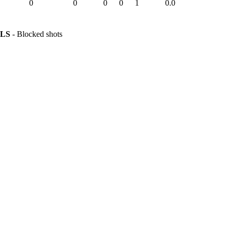
0
0
0
0
1
0.0
LS
- Blocked shots