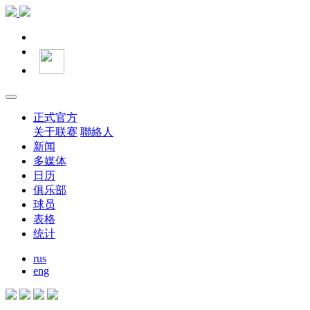
正式官方
关于联赛
聯絡人
新闻
多媒体
日历
俱乐部
球员
表格
统计
rus
eng