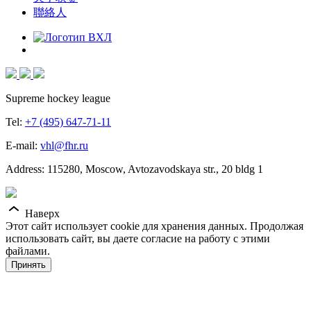
聯絡人
Supreme hockey league
Tel:
+7 (495) 647-71-11
E-mail:
vhl@fhr.ru
Address: 115280, Moscow, Avtozavodskaya str., 20 bldg 1
Наверх
Этот сайт использует cookie для хранения данных. Продолжая
использовать сайт, вы даете согласие на работу с этими
файлами.
Принять