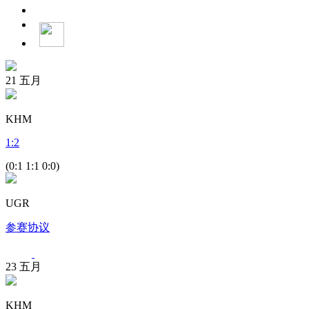
21
五月
KHM
1
:
2
(0:1 1:1 0:0)
UGR
参赛协议
23
五月
KHM