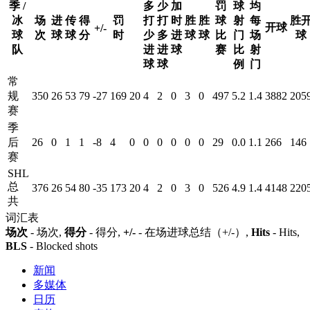
季 /
多
少
加
罚
球
均
冰
场
进
传
得
罚
打
打
时
胜
胜
球
射
每
胜
开球
+/-
球
次
球
球
分
时
少
多
进
球
球
比
门
场
球
队
进
进
球
赛
比
射
球
球
例
门
常
规
350
26
53
79
-27
169
20
4
2
0
3
0
497
5.2
1.4
3882
205
赛
季
后
26
0
1
1
-8
4
0
0
0
0
0
0
29
0.0
1.1
266
146
赛
SHL
总
376
26
54
80
-35
173
20
4
2
0
3
0
526
4.9
1.4
4148
220
共
词汇表
场次
- 场次,
得分
- 得分,
+/-
- 在场进球总结（+/-）,
Hits
- Hits,
BLS
- Blocked shots
新闻
多媒体
日历