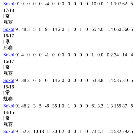
Sokol
91
9
0
0
0
-4
0
0
0
0
0
0
0
10
0.0
1.1
107
62
5
17/18
| 常
规赛
Sokol
91
48
3
5
8
9
14
2
0
1
0
1
0
65
4.6
1.4
660
366
5
16/17
| 季
后赛
Sokol
91
4
0
0
0
-1
0
0
0
0
0
0
0
1
0.0
0.2
34
14
4
16/17
| 常
规赛
Sokol
91
38
2
6
8
0
14
2
0
0
0
0
0
53
3.8
1.4
585
316
5
15/16
| 常
规赛
Sokol
91
46
2
3
5
-6
35
1
0
1
0
0
0
61
3.3
1.3
155
87
5
14/15
| 常
规赛
Sokol
91
52
3
10
13
-11
30
1
2
0
0
1
0
73
4.1
1.4
582
292
5