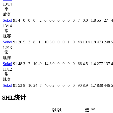
13/14
| 季
后赛
Sokol
91
4
0
0
0
-2
0
0
0
0
0
0
0
7
0.0
1.8
55
27
4
13/14
| 常
规赛
Sokol
91
26
5
3
8
1
10
5
0
0
0
1
0
48
10.4
1.8
473
248
5
12/13
| 常
规赛
Sokol
91
48
3
7
10
-9
14
3
0
0
0
0
0
66
4.5
1.4
277
137
4
11/12
| 常
规赛
Sokol
91
53
8
16
24
-7
46
6
2
0
0
0
0
90
8.9
1.7
838
446
5
SHL统计
以
以
进
平