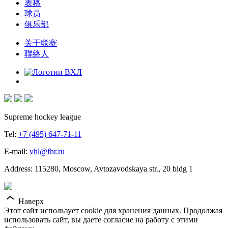
表格
球员
俱乐部
关于联赛
聯絡人
Supreme hockey league
Tel:
+7 (495) 647-71-11
E-mail:
vhl@fhr.ru
Address: 115280, Moscow, Avtozavodskaya str., 20 bldg 1
Наверх
Этот сайт использует cookie для хранения данных. Продолжая
использовать сайт, вы даете согласие на работу с этими