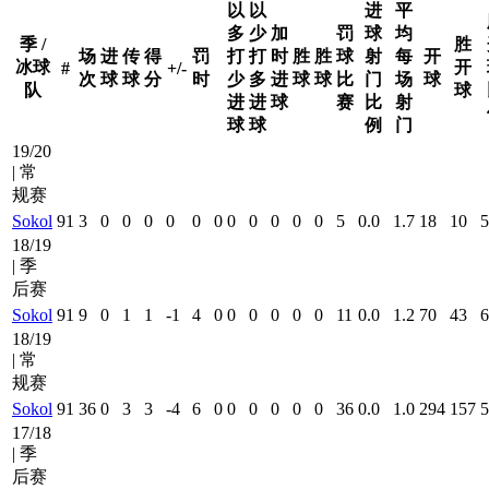
以
以
进
平
多
少
加
罚
球
均
季 /
胜
场
进
传
得
罚
打
打
时
胜
胜
球
射
每
开
冰球
开
#
+/-
次
球
球
分
时
少
多
进
球
球
比
门
场
球
队
球
进
进
球
赛
比
射
球
球
例
门
19/20
| 常
规赛
Sokol
91
3
0
0
0
0
0
0
0
0
0
0
0
5
0.0
1.7
18
10
5
18/19
| 季
后赛
Sokol
91
9
0
1
1
-1
4
0
0
0
0
0
0
11
0.0
1.2
70
43
6
18/19
| 常
规赛
Sokol
91
36
0
3
3
-4
6
0
0
0
0
0
0
36
0.0
1.0
294
157
5
17/18
| 季
后赛