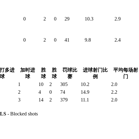
0
2
0
29
10.3
2.9
0
2
0
41
9.8
2.4
打多进
加时进
胜
胜
罚球比
进球射门比
平均每场射
球
球
球
球
赛
例
门
1
10
2
305
10.2
2.0
2
4
0
74
14.9
2.2
3
14
2
379
11.1
2.0
LS
- Blocked shots