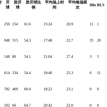
射
开
胜开
胜开球比
平均场上时
平均每场班
Hits
BLS
球
球
例
间
次
250
154
61.6
15:24
20.9
11
1
948
515
54.3
17:48
22.7
35
20
148
80
54.1
21:04
27.4
3
5
614
334
54.4
18:40
25.3
6
11
782
469
60.0
18:22
23.1
0
0
102
66
64.7
20:42
22.0
0
0