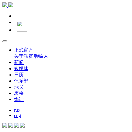
正式官方
关于联赛
聯絡人
新闻
多媒体
日历
俱乐部
球员
表格
统计
rus
eng