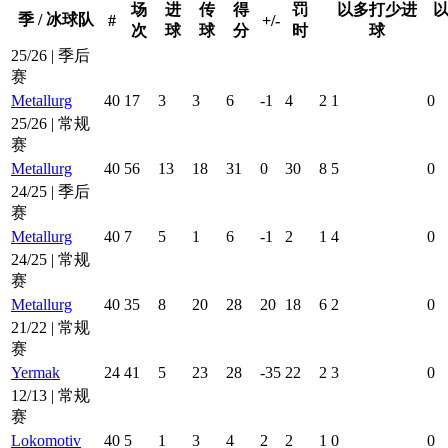
场
进
传
得
罚
以多打少进
季 / 冰球队
#
+/-
次
球
球
分
时
球
25/26 | 季后
赛
Metallurg
40
17
3
3
6
-1
4
2
1
0
25/26 | 常规
赛
Metallurg
40
56
13
18
31
0
30
8
5
0
24/25 | 季后
赛
Metallurg
40
7
5
1
6
-1
2
1
4
0
24/25 | 常规
赛
Metallurg
40
35
8
20
28
20
18
6
2
0
21/22 | 常规
赛
Yermak
24
41
5
23
28
-35
22
2
3
0
12/13 | 常规
赛
Lokomotiv
40
5
1
3
4
2
2
1
0
0