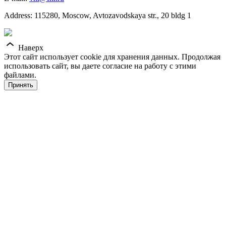
Address: 115280, Moscow, Avtozavodskaya str., 20 bldg 1
Наверх
Этот сайт использует cookie для хранения данных. Продолжая
использовать сайт, вы даете согласие на работу с этими
файлами.
Принять