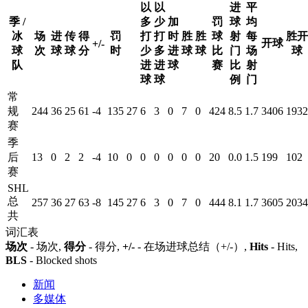
以
以
进
平
季 /
多
少
加
罚
球
均
冰
场
进
传
得
罚
打
打
时
胜
胜
球
射
每
胜开
开球
+/-
球
次
球
球
分
时
少
多
进
球
球
比
门
场
球
队
进
进
球
赛
比
射
球
球
例
门
常
规
244
36
25
61
-4
135
27
6
3
0
7
0
424
8.5
1.7
3406
1932
赛
季
后
13
0
2
2
-4
10
0
0
0
0
0
0
20
0.0
1.5
199
102
赛
SHL
总
257
36
27
63
-8
145
27
6
3
0
7
0
444
8.1
1.7
3605
2034
共
词汇表
场次
- 场次,
得分
- 得分,
+/-
- 在场进球总结（+/-）,
Hits
- Hits,
BLS
- Blocked shots
新闻
多媒体