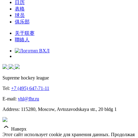
日历
表格
球员
俱乐部
关于联赛
聯絡人
Supreme hockey league
Tel:
+7 (495) 647-71-11
E-mail:
vhl@fhr.ru
Address: 115280, Moscow, Avtozavodskaya str., 20 bldg 1
Наверх
Этот сайт использует cookie для хранения данных. Продолжая