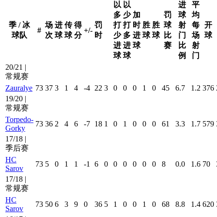
以
以
进
平
多
少
加
罚
球
均
季 / 冰
场
进
传
得
罚
打
打
时
胜
胜
球
射
每
开
#
+/-
球队
次
球
球
分
时
少
多
进
球
球
比
门
场
球
进
进
球
赛
比
射
球
球
例
门
20/21 |
常规赛
Zauralye
73
37
3
1
4
-4
22
3
0
0
0
1
0
45
6.7
1.2
376
19/20 |
常规赛
Torpedo-
73
36
2
4
6
-7
18
1
0
1
0
0
0
61
3.3
1.7
579
Gorky
17/18 |
季后赛
HC
73
5
0
1
1
-1
6
0
0
0
0
0
0
8
0.0
1.6
70
Sarov
17/18 |
常规赛
HC
73
50
6
3
9
0
36
5
1
0
0
1
0
68
8.8
1.4
620
Sarov