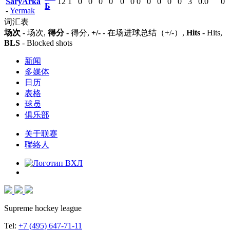
SaryArka
12
1
0
0
0
0
0
0
0
0
0
0
0
3
0.0
0
Б
-
Yermak
词汇表
场次
- 场次,
得分
- 得分,
+/-
- 在场进球总结（+/-）,
Hits
- Hits,
BLS
- Blocked shots
新闻
多媒体
日历
表格
球员
俱乐部
关于联赛
聯絡人
Supreme hockey league
Tel:
+7 (495) 647-71-11