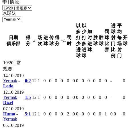
季 | 阶段
冰球队
以
以
进
平
多
少
加
罚
球
均
日期
得
场
进
传
得
罚
打
打
时
胜
胜
球
射
每
开
#
+/-
俱乐部
分
次
球
球
分
时
少
多
进
球
球
比
门
场
球
进
进
球
赛
比
射
球
球
例
门
19/20 | 常
规赛
14.10.2019
Yermak
-
0:2
12
1
0
0
0
0
0
0
0
0
0
0
0
0
-
0
Lada
12.10.2019
Yermak
-
1:5
12
1
0
0
0
0
0
0
0
0
0
0
0
0
-
0
Dizel
07.10.2019
Humo
-
5:1
12
1
0
0
0
0
2
0
0
0
0
0
0
1
0.0
0
Yermak
05.10.2019