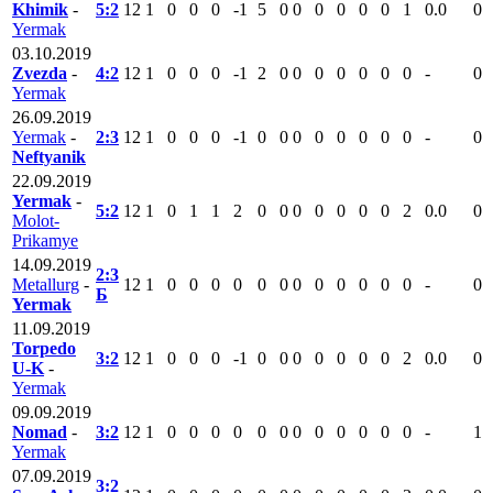
Khimik
-
5:2
12
1
0
0
0
-1
5
0
0
0
0
0
0
1
0.0
0
Yermak
03.10.2019
Zvezda
-
4:2
12
1
0
0
0
-1
2
0
0
0
0
0
0
0
-
0
Yermak
26.09.2019
Yermak
-
2:3
12
1
0
0
0
-1
0
0
0
0
0
0
0
0
-
0
Neftyanik
22.09.2019
Yermak
-
5:2
12
1
0
1
1
2
0
0
0
0
0
0
0
2
0.0
0
Molot-
Prikamye
14.09.2019
2:3
Metallurg
-
12
1
0
0
0
0
0
0
0
0
0
0
0
0
-
0
Б
Yermak
11.09.2019
Torpedo
3:2
12
1
0
0
0
-1
0
0
0
0
0
0
0
2
0.0
0
U-K
-
Yermak
09.09.2019
Nomad
-
3:2
12
1
0
0
0
0
0
0
0
0
0
0
0
0
-
1
Yermak
07.09.2019
3:2