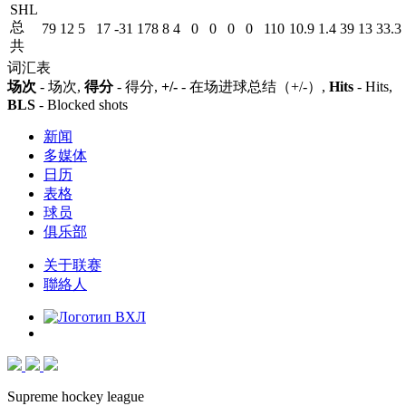
SHL
总
79
12
5
17
-31
178
8
4
0
0
0
0
110
10.9
1.4
39
13
33.3
共
词汇表
场次
- 场次,
得分
- 得分,
+/-
- 在场进球总结（+/-）,
Hits
- Hits,
BLS
- Blocked shots
新闻
多媒体
日历
表格
球员
俱乐部
关于联赛
聯絡人
Supreme hockey league