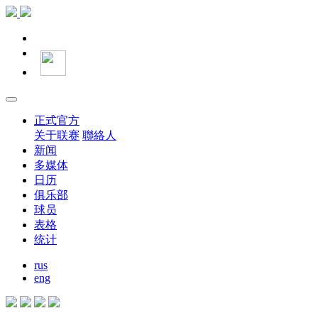
正式官方
关于联赛
聯絡人
新闻
多媒体
日历
俱乐部
球员
表格
统计
rus
eng