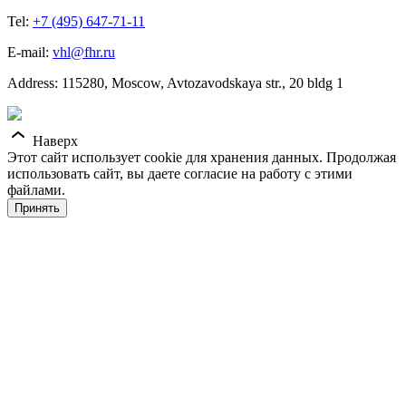
Tel:
+7 (495) 647-71-11
E-mail:
vhl@fhr.ru
Address: 115280, Moscow, Avtozavodskaya str., 20 bldg 1
Наверх
Этот сайт использует cookie для хранения данных. Продолжая
использовать сайт, вы даете согласие на работу с этими
файлами.
Принять