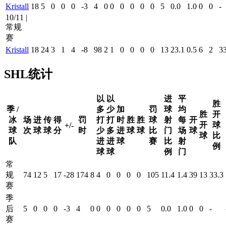
Kristall
18
5
0
0
0
-3
4
0
0
0
0
0
0
5
0.0
1.0
0
0
-
10/11 |
常规
赛
Kristall
18
24
3
1
4
-8
98
2
1
0
0
0
0
13
23.1
0.5
6
2
33
SHL统计
以
以
进
平
胜
季 /
多
少
加
罚
球
均
胜
开
冰
场
进
传
得
罚
打
打
时
胜
胜
球
射
每
开
开
球
+/-
球
次
球
球
分
时
少
多
进
球
球
比
门
场
球
球
比
队
进
进
球
赛
比
射
例
球
球
例
门
常
规
74
12
5
17
-28
174
8
4
0
0
0
0
105
11.4
1.4
39
13
33.3
赛
季
后
5
0
0
0
-3
4
0
0
0
0
0
0
5
0.0
1.0
0
0
-
赛