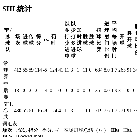
SHL统计
以
以
进
平
季 /
多
少
加
罚
球
均
胜
冰
场
进
传
得
罚
打
打
时
胜
胜
球
射
每
开
开
+/-
球
次
球
球
分
时
少
多
进
球
球
比
门
场
球
球
队
进
进
球
赛
比
射
球
球
例
门
常
规
412
55
59
114
-5
124
41
11
3
1
11
0
684
8.0
1.7
263
91
3
赛
季
后
18
0
2
2
-4
0
0
0
0
0
0
0
35
0.0
1.9
8
0
0
赛
SHL
总
430
55
61
116
-9
124
41
11
3
1
11
0
719
7.6
1.7
271
91
3
共
词汇表
场次
- 场次,
得分
- 得分,
+/-
- 在场进球总结（+/-）,
Hits
- Hits,
BLS
- Blocked shots