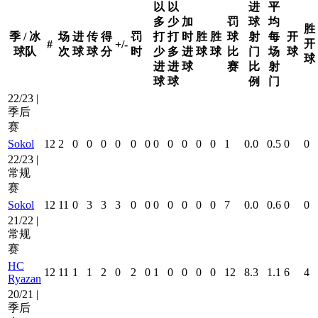
以
以
进
平
多
少
加
罚
球
均
胜
季 / 冰
场
进
传
得
罚
打
打
时
胜
胜
球
射
每
开
开
#
+/-
球队
次
球
球
分
时
少
多
进
球
球
比
门
场
球
球
进
进
球
赛
比
射
球
球
例
门
22/23 |
季后
赛
Sokol
12
2
0
0
0
0
0
0
0
0
0
0
0
1
0.0
0.5
0
0
22/23 |
常规
赛
Sokol
12
11
0
3
3
3
0
0
0
0
0
0
0
7
0.0
0.6
0
0
21/22 |
常规
赛
HC
12
11
1
1
2
0
2
0
1
0
0
0
0
12
8.3
1.1
6
4
Ryazan
20/21 |
季后