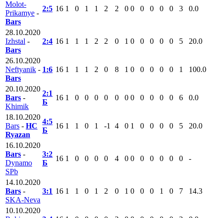
Molot-
2:5
16
1
0
1
1
2
2
0
0
0
0
0
0
3
0.0
Prikamye
-
Bars
28.10.2020
Izhstal
-
2:4
16
1
1
1
2
2
0
1
0
0
0
0
0
5
20.0
Bars
26.10.2020
Neftyanik
-
1:6
16
1
1
1
2
0
8
1
0
0
0
0
0
1
100.0
Bars
20.10.2020
2:1
Bars
-
16
1
0
0
0
0
0
0
0
0
0
0
0
6
0.0
Б
Khimik
18.10.2020
4:5
Bars
-
HC
16
1
1
0
1
-1
4
0
1
0
0
0
0
5
20.0
Б
Ryazan
16.10.2020
Bars
-
3:2
16
1
0
0
0
0
4
0
0
0
0
0
0
0
-
Dynamo
Б
SPb
14.10.2020
Bars
-
3:1
16
1
1
0
1
2
0
1
0
0
0
1
0
7
14.3
SKA-Neva
10.10.2020