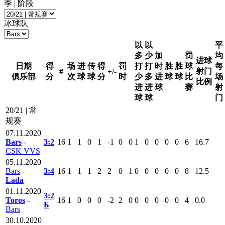
季 | 阶段
冰球队
以
以
平
多
少
加
罚
均
进球
日期
得
场
进
传
得
罚
打
打
时
胜
胜
球
每
射门
#
+/-
俱乐部
分
次
球
球
分
时
少
多
进
球
球
比
场
比例
进
进
球
赛
射
球
球
门
20/21 | 常
规赛
07.11.2020
Bars
-
3:2
16
1
1
0
1
-1
0
0
1
0
0
0
0
6
16.7
CSK VVS
05.11.2020
Bars
-
3:4
16
1
1
1
2
2
0
1
0
0
0
0
0
8
12.5
Lada
01.11.2020
3:2
Toros
-
16
1
0
0
0
-2
2
0
0
0
0
0
0
4
0.0
Б
Bars
30.10.2020