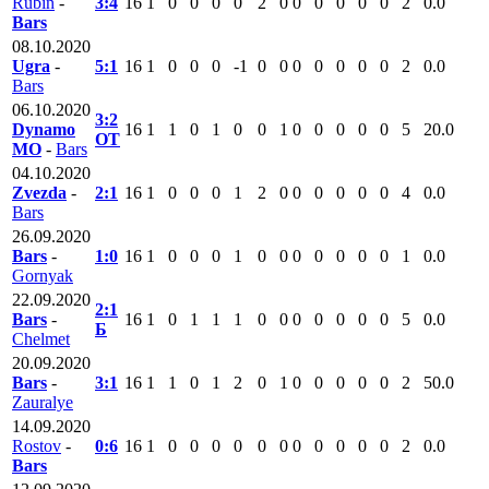
Rubin
-
3:4
16
1
0
0
0
0
2
0
0
0
0
0
0
2
0.0
Bars
08.10.2020
Ugra
-
5:1
16
1
0
0
0
-1
0
0
0
0
0
0
0
2
0.0
Bars
06.10.2020
3:2
Dynamo
16
1
1
0
1
0
0
1
0
0
0
0
0
5
20.0
ОТ
MO
-
Bars
04.10.2020
Zvezda
-
2:1
16
1
0
0
0
1
2
0
0
0
0
0
0
4
0.0
Bars
26.09.2020
Bars
-
1:0
16
1
0
0
0
1
0
0
0
0
0
0
0
1
0.0
Gornyak
22.09.2020
2:1
Bars
-
16
1
0
1
1
1
0
0
0
0
0
0
0
5
0.0
Б
Chelmet
20.09.2020
Bars
-
3:1
16
1
1
0
1
2
0
1
0
0
0
0
0
2
50.0
Zauralye
14.09.2020
Rostov
-
0:6
16
1
0
0
0
0
0
0
0
0
0
0
0
2
0.0
Bars