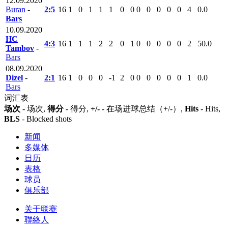
12.09.2020
Buran
-
2:5
16
1
0
1
1
1
0
0
0
0
0
0
0
4
0.0
Bars
10.09.2020
HC
4:3
16
1
1
1
2
2
0
1
0
0
0
0
0
2
50.0
Tambov
-
Bars
08.09.2020
Dizel
-
2:1
16
1
0
0
0
-1
2
0
0
0
0
0
0
1
0.0
Bars
词汇表
场次
- 场次,
得分
- 得分,
+/-
- 在场进球总结（+/-）,
Hits
- Hits,
BLS
- Blocked shots
新闻
多媒体
日历
表格
球员
俱乐部
关于联赛
聯絡人