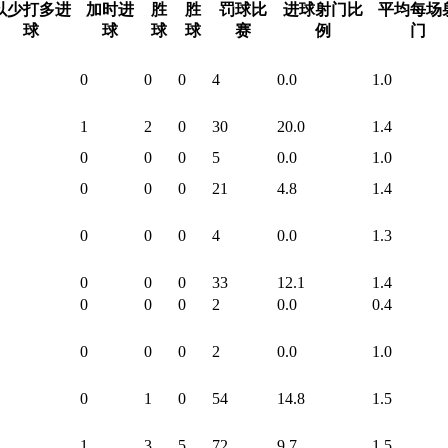
以少打多进
加时进
胜
胜
罚球比
进球射门比
平均每场
球
球
球
球
赛
例
门
0
0
0
4
0.0
1.0
1
2
0
30
20.0
1.4
0
0
0
5
0.0
1.0
0
0
0
21
4.8
1.4
0
0
0
4
0.0
1.3
0
0
0
33
12.1
1.4
0
0
0
2
0.0
0.4
0
0
0
2
0.0
1.0
0
1
0
54
14.8
1.5
1
3
5
72
9.7
1.5