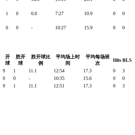
1
0
0.0
7:27
10.9
0
0
0
0
-
10:27
15.9
0
0
开
胜开
胜开球比
平均场上时
平均每场班
Hits
BLS
球
球
例
间
次
9
1
11.1
12:54
17.3
0
3
0
0
-
10:35
15.6
0
0
9
1
11.1
12:51
17.3
0
3