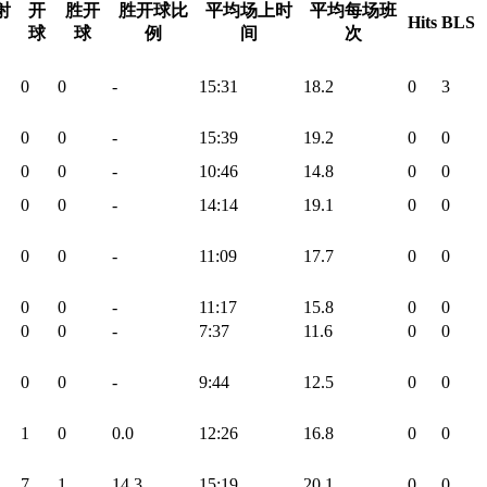
射
开
胜开
胜开球比
平均场上时
平均每场班
Hits
BLS
球
球
例
间
次
0
0
-
15:31
18.2
0
3
0
0
-
15:39
19.2
0
0
0
0
-
10:46
14.8
0
0
0
0
-
14:14
19.1
0
0
0
0
-
11:09
17.7
0
0
0
0
-
11:17
15.8
0
0
0
0
-
7:37
11.6
0
0
0
0
-
9:44
12.5
0
0
1
0
0.0
12:26
16.8
0
0
7
1
14.3
15:19
20.1
0
0