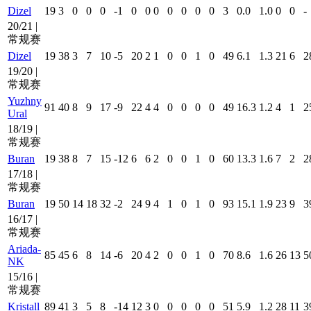
Dizel
19
3
0
0
0
-1
0
0
0
0
0
0
0
3
0.0
1.0
0
0
-
20/21 |
常规赛
Dizel
19
38
3
7
10
-5
20
2
1
0
0
1
0
49
6.1
1.3
21
6
2
19/20 |
常规赛
Yuzhny
91
40
8
9
17
-9
22
4
4
0
0
0
0
49
16.3
1.2
4
1
2
Ural
18/19 |
常规赛
Buran
19
38
8
7
15
-12
6
6
2
0
0
1
0
60
13.3
1.6
7
2
2
17/18 |
常规赛
Buran
19
50
14
18
32
-2
24
9
4
1
0
1
0
93
15.1
1.9
23
9
3
16/17 |
常规赛
Ariada-
85
45
6
8
14
-6
20
4
2
0
0
1
0
70
8.6
1.6
26
13
5
NK
15/16 |
常规赛
Kristall
89
41
3
5
8
-14
12
3
0
0
0
0
0
51
5.9
1.2
28
11
3