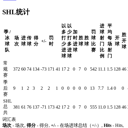
SHL统计
以
以
进
平
季 /
多
少
加
罚
球
均
胜
冰
场
进
传
得
罚
打
打
时
胜
胜
球
射
每
开
开
+/-
球
次
球
球
分
时
少
多
进
球
球
比
门
场
球
球
队
进
进
球
赛
比
射
球
球
例
门
常
规
372
60
74
134
-73
171
41
17
2
0
7
0
542
11.1
1.5
128
46
赛
季
后
9
1
2
3
2
2
1
0
0
0
0
0
13
7.7
1.4
0
0
赛
SHL
总
381
61
76
137
-71
173
42
17
2
0
7
0
555
11.0
1.5
128
46
共
词汇表
场次
- 场次,
得分
- 得分,
+/-
- 在场进球总结（+/-）,
Hits
- Hits,