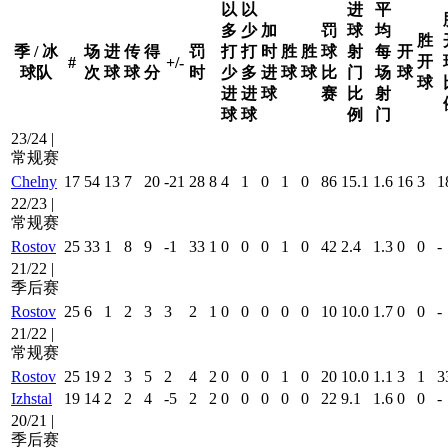
以
以
进
平
多
少
加
罚
球
均
胜
季 / 冰
场
进
传
得
罚
打
打
时
胜
胜
球
射
每
开
开
#
+/-
球队
次
球
球
分
时
少
多
进
球
球
比
门
场
球
球
进
进
球
赛
比
射
球
球
例
门
23/24 |
常规赛
Chelny
17
54
13
7
20
-21
28
8
4
1
0
1
0
86
15.1
1.6
16
3
1
22/23 |
常规赛
Rostov
25
33
1
8
9
-1
33
1
0
0
0
1
0
42
2.4
1.3
0
0
-
21/22 |
季后赛
Rostov
25
6
1
2
3
3
2
1
0
0
0
0
0
10
10.0
1.7
0
0
-
21/22 |
常规赛
Rostov
25
19
2
3
5
2
4
2
0
0
0
1
0
20
10.0
1.1
3
1
3
Izhstal
19
14
2
2
4
-5
2
2
0
0
0
0
0
22
9.1
1.6
0
0
-
20/21 |
季后赛