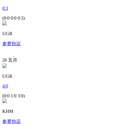
0
:
3
(0:0 0:0 0:3)
UGR
参赛协议
26
五月
UGR
4
:
0
(0:0 1:0 3:0)
KHM
参赛协议