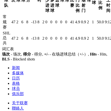
球
次
球
球
分
时
少
多
进
球
球
比
门
场
球
上
球
比
队
进
进
球
赛
比
射
时
例
球
球
例
门
间
常
规
47
2
6
8
-13
8
2
0
0
0
0
0
41
4.9
0.9
2
1
50.0
9:1
赛
SHL
总
47
2
6
8
-13
8
2
0
0
0
0
0
41
4.9
0.9
2
1
50.0
9:1
共
词汇表
场次
- 场次,
得分
- 得分,
+/-
- 在场进球总结（+/-）,
Hits
- Hits,
BLS
- Blocked shots
新闻
多媒体
日历
表格
球员
俱乐部
关于联赛
聯絡人