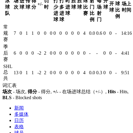
冰
场
进
传
得
罚
打
打
时
胜
胜
球
射
每
开
开
球
场上
+/-
球
次
球
球
分
时
少
多
进
球
球
比
门
场
球
球
比
时间
队
进
进
球
赛
比
射
例
球
球
例
门
常
规
7
0
1
1
0
0
0
0
0
0
0
0
4
0.0
0.6
0
0
-
14:16
赛
季
后
6
0
0
0
-2
2
0
0
0
0
0
0
0
-
-
0
0
-
4:41
赛
SHL
总
13
0
1
1
-2
2
0
0
0
0
0
0
4
0.0
0.3
0
0
-
9:51
共
词汇表
场次
- 场次,
得分
- 得分,
+/-
- 在场进球总结（+/-）,
Hits
- Hits,
BLS
- Blocked shots
新闻
多媒体
日历
表格
球员