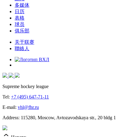
多媒体
日历
表格
球员
俱乐部
关于联赛
聯絡人
Supreme hockey league
Tel:
+7 (495) 647-71-11
E-mail:
vhl@fhr.ru
Address: 115280, Moscow, Avtozavodskaya str., 20 bldg 1