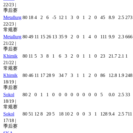
22/23 |
季后赛
Metallurg
80
18
4
2
6
-5
12
1
3
0
1
2
0
45
8.9
2.5
273
22/23 |
常规赛
Metallurg
80
49
11
15
26
13
35
9
2
0
1
4
0
111
9.9
2.3
666
21/22 |
季后赛
Khimik
80
11
5
3
8
1
6
3
2
0
1
1
0
23
21.7
2.1
1
21/22 |
常规赛
Khimik
80
46
11
17
28
9
34
7
3
1
1
2
0
86
12.8
1.9
248
18/19 |
季后赛
Sokol
80
2
0
1
1
0
0
0
0
0
0
0
0
5
0.0
2.5
33
18/19 |
常规赛
Sokol
80
51
12
8
20
5
18
10
2
0
0
3
1
128
9.4
2.5
711
17/18 |
季后赛