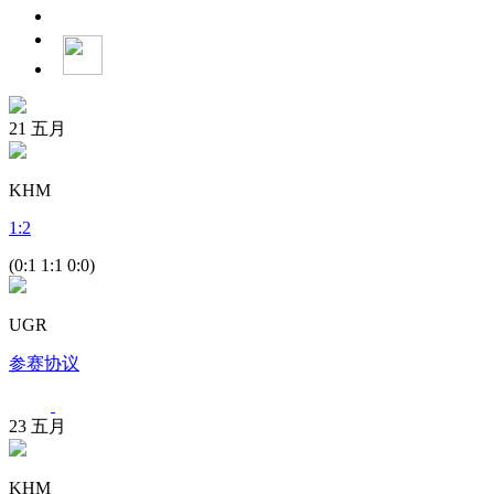
21
五月
KHM
1
:
2
(0:1 1:1 0:0)
UGR
参赛协议
23
五月
KHM