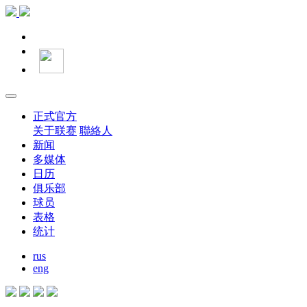
正式官方
关于联赛
聯絡人
新闻
多媒体
日历
俱乐部
球员
表格
统计
rus
eng