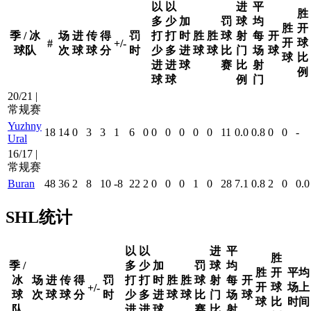
以
以
进
平
胜
多
少
加
罚
球
均
胜
开
季 / 冰
场
进
传
得
罚
打
打
时
胜
胜
球
射
每
开
开
球
#
+/-
球队
次
球
球
分
时
少
多
进
球
球
比
门
场
球
球
比
进
进
球
赛
比
射
例
球
球
例
门
20/21 |
常规赛
Yuzhny
18
14
0
3
3
1
6
0
0
0
0
0
0
11
0.0
0.8
0
0
-
Ural
16/17 |
常规赛
Buran
48
36
2
8
10
-8
22
2
0
0
0
1
0
28
7.1
0.8
2
0
0.0
SHL统计
以
以
进
平
胜
季 /
多
少
加
罚
球
均
胜
开
平均
冰
场
进
传
得
罚
打
打
时
胜
胜
球
射
每
开
开
球
场上
+/-
球
次
球
球
分
时
少
多
进
球
球
比
门
场
球
球
比
时间
队
进
进
球
赛
比
射