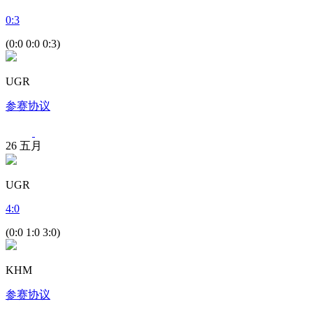
0
:
3
(0:0 0:0 0:3)
UGR
参赛协议
26
五月
UGR
4
:
0
(0:0 1:0 3:0)
KHM
参赛协议