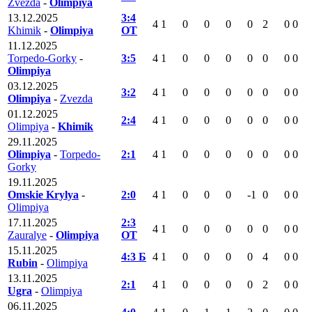
Zvezda
-
Olimpiya
13.12.2025
3:4
4
1
0
0
0
0
2
0
0
Khimik
-
Olimpiya
ОТ
11.12.2025
Torpedo-Gorky
-
3:5
4
1
0
0
0
0
0
0
0
Olimpiya
03.12.2025
3:2
4
1
0
0
0
0
0
0
0
Olimpiya
-
Zvezda
01.12.2025
2:4
4
1
0
0
0
0
0
0
0
Olimpiya
-
Khimik
29.11.2025
Olimpiya
-
Torpedo-
2:1
4
1
0
0
0
0
0
0
0
Gorky
19.11.2025
Omskie Krylya
-
2:0
4
1
0
0
0
-1
0
0
0
Olimpiya
17.11.2025
2:3
4
1
0
0
0
0
0
0
0
Zauralye
-
Olimpiya
ОТ
15.11.2025
4:3 Б
4
1
0
0
0
0
4
0
0
Rubin
-
Olimpiya
13.11.2025
2:1
4
1
0
0
0
0
2
0
0
Ugra
-
Olimpiya
06.11.2025