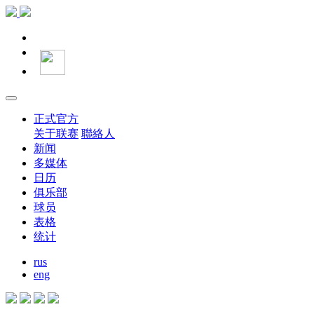
正式官方
关于联赛
聯絡人
新闻
多媒体
日历
俱乐部
球员
表格
统计
rus
eng