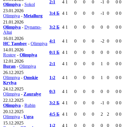
2:1
4
1
0
0
0
-1
0
0
0
Olimpiya
-
Sokol
23.01.2026
3:4 Б
4
1
0
0
0
-1
0
0
0
Olimpiya
-
Metallurg
21.01.2026
Olimpiya
-
Dynamo-
3:2 Б
4
1
0
0
0
0
0
0
0
Altai
16.01.2026
4:1
4
1
0
0
0
-2
0
0
0
HC Tambov
-
Olimpiya
14.01.2026
0:1 Б
4
1
0
0
0
0
0
0
0
Rostov
-
Olimpiya
12.01.2026
2:1
4
1
0
0
0
1
0
0
0
Buran
-
Olimpiya
26.12.2025
Olimpiya
-
Omskie
1:2
4
1
0
0
0
1
0
0
0
Krylya
24.12.2025
0:3
4
1
0
0
0
0
0
0
0
Olimpiya
-
Zauralye
22.12.2025
3:2 Б
4
1
0
0
0
-1
0
0
0
Olimpiya
-
Rubin
20.12.2025
4:5 Б
4
1
0
0
0
2
2
0
0
Olimpiya
-
Ugra
15.12.2025
1:2
4
1
0
0
0
0
0
0
0