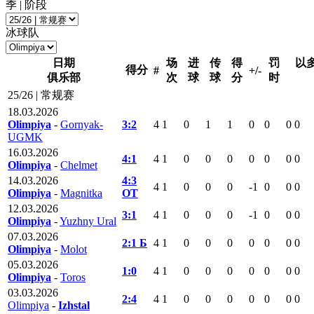
季 | 阶段
冰球队
日期
场
进
传
得
罚
以
得分
#
+/-
俱乐部
次
球
球
分
时
25/26 | 常规赛
18.03.2026
Olimpiya
-
Gornyak-
3:2
4
1
0
1
1
0
0
0
0
UGMK
16.03.2026
4:1
4
1
0
0
0
0
0
0
0
Olimpiya
-
Chelmet
14.03.2026
4:3
4
1
0
0
0
-1
0
0
0
Olimpiya
-
Magnitka
ОТ
12.03.2026
3:1
4
1
0
0
0
-1
0
0
0
Olimpiya
-
Yuzhny Ural
07.03.2026
2:1 Б
4
1
0
0
0
0
0
0
0
Olimpiya
-
Molot
05.03.2026
1:0
4
1
0
0
0
0
0
0
0
Olimpiya
-
Toros
03.03.2026
2:4
4
1
0
0
0
0
0
0
0
Olimpiya
-
Izhstal