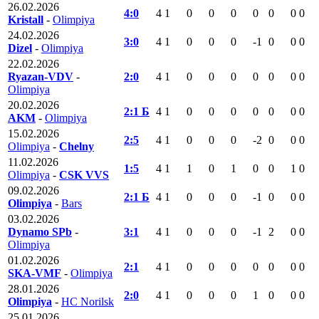
26.02.2026
4:0
4
1
0
0
0
0
0
0
0
Kristall
-
Olimpiya
24.02.2026
3:0
4
1
0
0
0
-1
0
0
0
Dizel
-
Olimpiya
22.02.2026
Ryazan-VDV
-
2:0
4
1
0
0
0
0
0
0
0
Olimpiya
20.02.2026
2:1 Б
4
1
0
0
0
0
0
0
0
AKM
-
Olimpiya
15.02.2026
2:5
4
1
0
0
0
-2
0
0
0
Olimpiya
-
Chelny
11.02.2026
1:5
4
1
1
0
1
0
0
1
0
Olimpiya
-
CSK VVS
09.02.2026
2:1 Б
4
1
0
0
0
-1
0
0
0
Olimpiya
-
Bars
03.02.2026
Dynamo SPb
-
3:1
4
1
0
0
0
-1
2
0
0
Olimpiya
01.02.2026
2:1
4
1
0
0
0
0
0
0
0
SKA-VMF
-
Olimpiya
28.01.2026
2:0
4
1
0
0
0
1
0
0
0
Olimpiya
-
HC Norilsk
25.01.2026