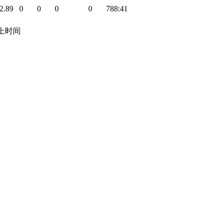
2.89
0
0
0
0
788:41
 场上时间