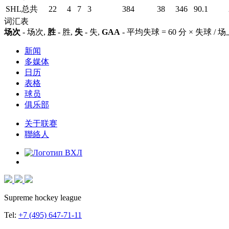
SHL总共
22
4
7
3
384
38
346
90.1
词汇表
场次
- 场次,
胜
- 胜,
失
- 失,
GAA
- 平均失球 = 60 分 × 失球 /
新闻
多媒体
日历
表格
球员
俱乐部
关于联赛
聯絡人
Supreme hockey league
Tel:
+7 (495) 647-71-11