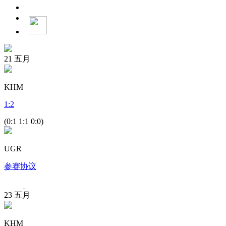
21
五月
KHM
1
:
2
(0:1 1:1 0:0)
UGR
参赛协议
23
五月
KHM