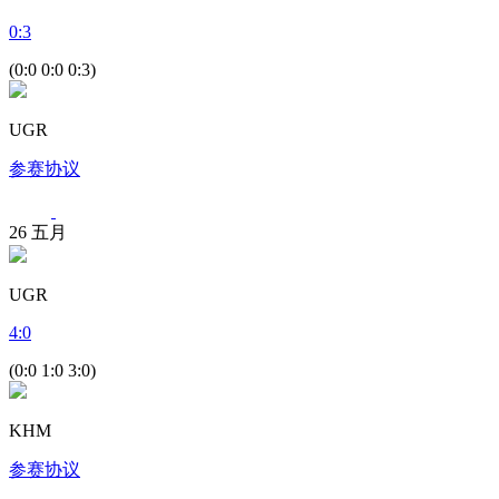
0
:
3
(0:0 0:0 0:3)
UGR
参赛协议
26
五月
UGR
4
:
0
(0:0 1:0 3:0)
KHM
参赛协议