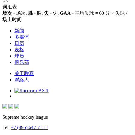
词汇表
场次
- 场次,
胜
- 胜,
失
- 失,
GAA
- 平均失球 = 60 分 × 失球 /
场上时间
新闻
多媒体
日历
表格
球员
俱乐部
关于联赛
聯絡人
Supreme hockey league
Tel:
+7 (495) 647-71-11