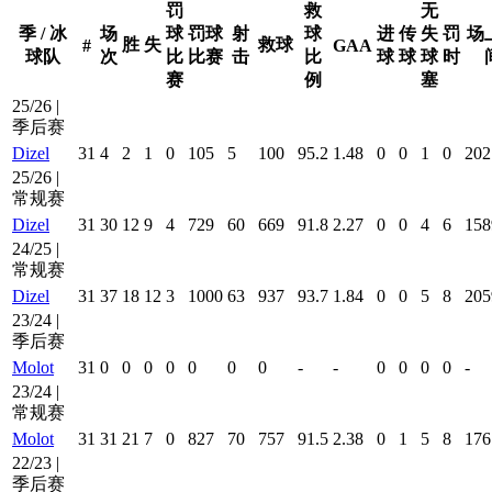
罚
救
无
季 / 冰
场
球
罚球
射
球
进
传
失
罚
场
胜
失
救球
#
GAA
球队
次
比
比赛
击
比
球
球
球
时
赛
例
塞
25/26 |
季后赛
Dizel
31
4
2
1
0
105
5
100
95.2
1.48
0
0
1
0
202
25/26 |
常规赛
Dizel
31
30
12
9
4
729
60
669
91.8
2.27
0
0
4
6
158
24/25 |
常规赛
Dizel
31
37
18
12
3
1000
63
937
93.7
1.84
0
0
5
8
205
23/24 |
季后赛
Molot
31
0
0
0
0
0
0
0
-
-
0
0
0
0
-
23/24 |
常规赛
Molot
31
31
21
7
0
827
70
757
91.5
2.38
0
1
5
8
176
22/23 |
季后赛