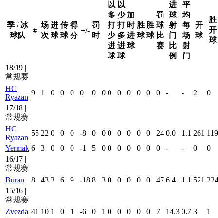
以
以
进
平
多
少
加
罚
球
均
胜
季 / 冰
场
进
传
得
罚
打
打
时
胜
胜
球
射
每
开
开
#
+/-
球队
次
球
球
分
时
少
多
进
球
球
比
门
场
球
球
进
进
球
赛
比
射
球
球
例
门
18/19 |
常规赛
HC
9
1
0
0
0
0
0
0
0
0
0
0
0
0
-
-
2
0
Ryazan
17/18 |
常规赛
HC
55
22
0
0
0
-8
0
0
0
0
0
0
0
24
0.0
1.1
261
119
Ryazan
Yermak
6
3
0
0
0
-1
5
0
0
0
0
0
0
0
-
-
0
0
16/17 |
常规赛
Buran
8
43
3
6
9
-18
8
3
0
0
0
0
0
47
6.4
1.1
521
22
15/16 |
常规赛
Zvezda
41
10
1
0
1
-6
0
1
0
0
0
0
0
7
14.3
0.7
3
1