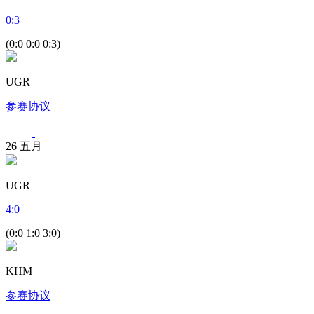
0
:
3
(0:0 0:0 0:3)
UGR
参赛协议
26
五月
UGR
4
:
0
(0:0 1:0 3:0)
KHM
参赛协议