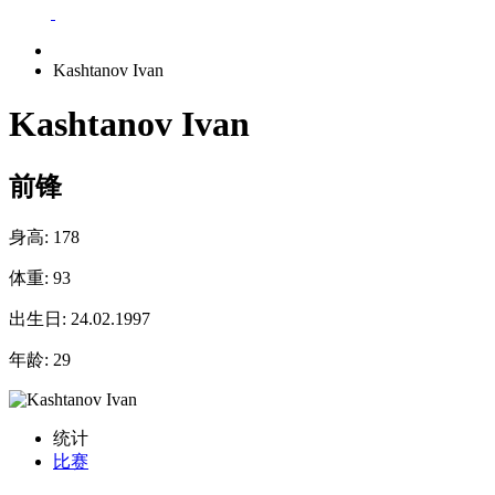
Kashtanov Ivan
Kashtanov Ivan
前锋
身高:
178
体重:
93
出生日:
24.02.1997
年龄:
29
统计
比赛