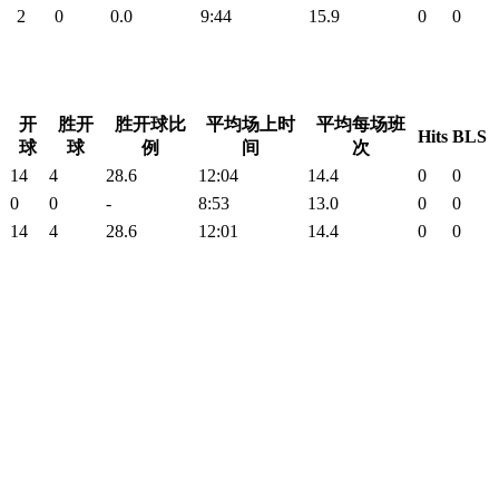
2
0
0.0
9:44
15.9
0
0
开
胜开
胜开球比
平均场上时
平均每场班
Hits
BLS
球
球
例
间
次
14
4
28.6
12:04
14.4
0
0
0
0
-
8:53
13.0
0
0
14
4
28.6
12:01
14.4
0
0