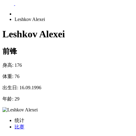
Leshkov Alexei
Leshkov Alexei
前锋
身高:
176
体重:
76
出生日:
16.09.1996
年龄:
29
统计
比赛