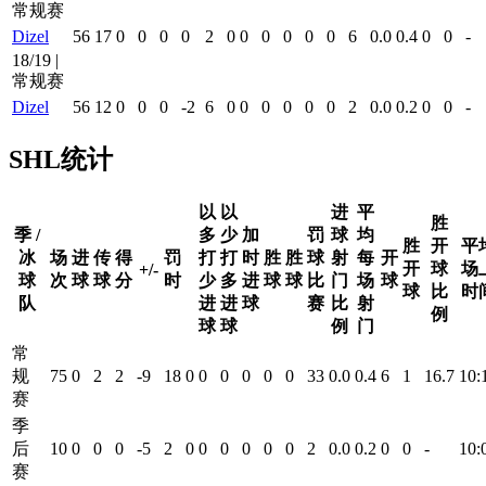
常规赛
Dizel
56
17
0
0
0
0
2
0
0
0
0
0
0
6
0.0
0.4
0
0
-
18/19 |
常规赛
Dizel
56
12
0
0
0
-2
6
0
0
0
0
0
0
2
0.0
0.2
0
0
-
SHL统计
以
以
进
平
胜
季 /
多
少
加
罚
球
均
胜
开
平
冰
场
进
传
得
罚
打
打
时
胜
胜
球
射
每
开
开
球
场
+/-
球
次
球
球
分
时
少
多
进
球
球
比
门
场
球
球
比
时
队
进
进
球
赛
比
射
例
球
球
例
门
常
规
75
0
2
2
-9
18
0
0
0
0
0
0
33
0.0
0.4
6
1
16.7
10:
赛
季
后
10
0
0
0
-5
2
0
0
0
0
0
0
2
0.0
0.2
0
0
-
10:
赛