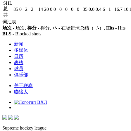
SHL
总
85
0
2
2
-14
20
0
0
0
0
0
0
35
0.0
0.4
6
1
16.7
10:
共
词汇表
场次
- 场次,
得分
- 得分,
+/-
- 在场进球总结（+/-）,
Hits
- Hits,
BLS
- Blocked shots
新闻
多媒体
日历
表格
球员
俱乐部
关于联赛
聯絡人
Supreme hockey league