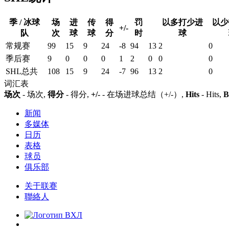
季 / 冰球
场
进
传
得
罚
以多打少进
以少
+/-
队
次
球
球
分
时
球
常规赛
99
15
9
24
-8
94
13
2
0
季后赛
9
0
0
0
1
2
0
0
0
SHL总共
108
15
9
24
-7
96
13
2
0
词汇表
场次
- 场次,
得分
- 得分,
+/-
- 在场进球总结（+/-）,
Hits
- Hits,
B
新闻
多媒体
日历
表格
球员
俱乐部
关于联赛
聯絡人