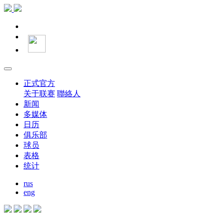
正式官方
关于联赛
聯絡人
新闻
多媒体
日历
俱乐部
球员
表格
统计
rus
eng