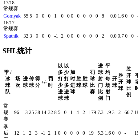
17/18 |
常规赛
Gornyak
55
5
0
0
0
1
0
0
0
0
0
0
0
8
0.0
1.6
0
0
16/17 |
常规赛
Sputnik
32
3
0
0
0
-1
2
0
0
0
0
0
0
2
0.0
0.7
0
0
SHL统计
以
以
进
平
胜
季 /
多
少
加
罚
球
均
胜
开
冰
场
进
传
得
罚
打
打
时
胜
胜
球
射
每
开
开
球
+/-
球
次
球
球
分
时
少
多
进
球
球
比
门
场
球
球
比
队
进
进
球
赛
比
射
例
球
球
例
门
常
规
96
13
25
38
14
32
8
5
0
1
4
2
179
7.3
1.9
3
2
66.7
1
赛
季
后
12
1
2
3
-1
2
1
0
0
0
0
0
19
5.3
1.6
0
0
-
1