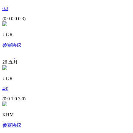
0
:
3
(0:0 0:0 0:3)
UGR
参赛协议
26
五月
UGR
4
:
0
(0:0 1:0 3:0)
KHM
参赛协议