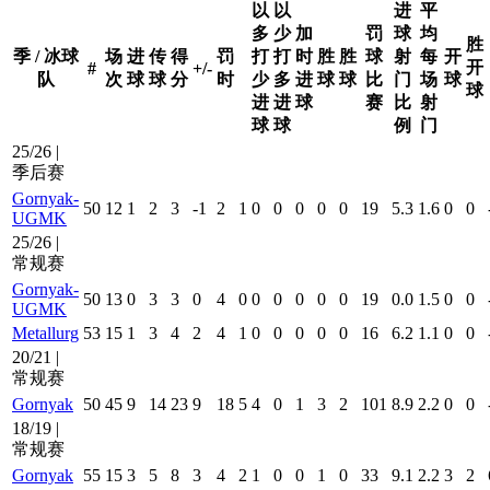
以
以
进
平
多
少
加
罚
球
均
胜
季 / 冰球
场
进
传
得
罚
打
打
时
胜
胜
球
射
每
开
开
#
+/-
队
次
球
球
分
时
少
多
进
球
球
比
门
场
球
球
进
进
球
赛
比
射
球
球
例
门
25/26 |
季后赛
Gornyak-
50
12
1
2
3
-1
2
1
0
0
0
0
0
19
5.3
1.6
0
0
UGMK
25/26 |
常规赛
Gornyak-
50
13
0
3
3
0
4
0
0
0
0
0
0
19
0.0
1.5
0
0
UGMK
Metallurg
53
15
1
3
4
2
4
1
0
0
0
0
0
16
6.2
1.1
0
0
20/21 |
常规赛
Gornyak
50
45
9
14
23
9
18
5
4
0
1
3
2
101
8.9
2.2
0
0
18/19 |
常规赛
Gornyak
55
15
3
5
8
3
4
2
1
0
0
1
0
33
9.1
2.2
3
2