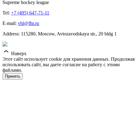
Supreme hockey league
Tel:
+7 (495) 647-71-11
E-mail:
vhl@fhr.ru
Address: 115280, Moscow, Avtozavodskaya str., 20 bldg 1
Наверх
Этот сайт использует cookie для хранения данных. Продолжая
использовать сайт, вы даете согласие на работу с этими
файлами.
Принять