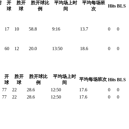
射
开
胜开
胜开球比
平均场上时
平均每场班
Hits
BLS
球
球
例
间
次
17
10
58.8
9:16
13.7
0
0
60
12
20.0
13:50
18.6
0
0
开
胜开
胜开球比
平均场上时
平均每场班次
Hits
BLS
球
球
例
间
77
22
28.6
12:50
17.6
0
0
77
22
28.6
12:50
17.6
0
0