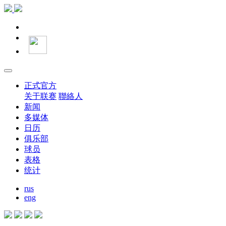
正式官方
关于联赛
聯絡人
新闻
多媒体
日历
俱乐部
球员
表格
统计
rus
eng