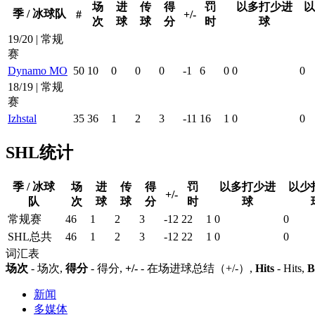
场
进
传
得
罚
以多打少进
以
季 / 冰球队
#
+/-
次
球
球
分
时
球
19/20 | 常规
赛
Dynamo MO
50
10
0
0
0
-1
6
0
0
0
18/19 | 常规
赛
Izhstal
35
36
1
2
3
-11
16
1
0
0
SHL统计
季 / 冰球
场
进
传
得
罚
以多打少进
以少
+/-
队
次
球
球
分
时
球
常规赛
46
1
2
3
-12
22
1
0
0
SHL总共
46
1
2
3
-12
22
1
0
0
词汇表
场次
- 场次,
得分
- 得分,
+/-
- 在场进球总结（+/-）,
Hits
- Hits,
B
新闻
多媒体