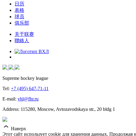
日历
表格
球员
俱乐部
关于联赛
聯絡人
Supreme hockey league
Tel:
+7 (495) 647-71-11
E-mail:
vhl@fhr.ru
Address: 115280, Moscow, Avtozavodskaya str., 20 bldg 1
Наверх
Этот сайт использует cookie для хранения данных. Продолжая и