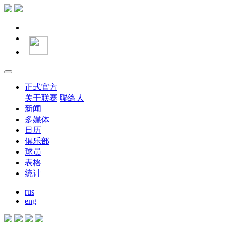
正式官方
关于联赛
聯絡人
新闻
多媒体
日历
俱乐部
球员
表格
统计
rus
eng