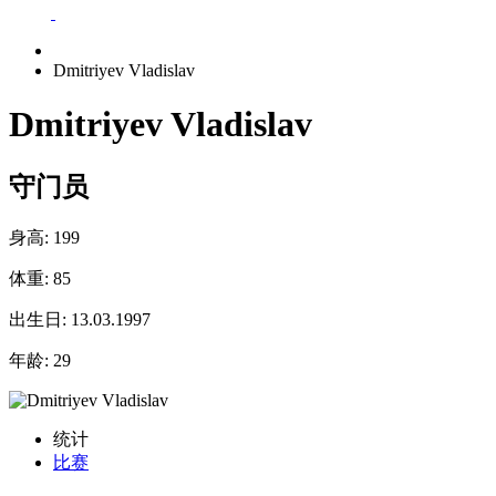
Dmitriyev Vladislav
Dmitriyev Vladislav
守门员
身高:
199
体重:
85
出生日:
13.03.1997
年龄:
29
统计
比赛