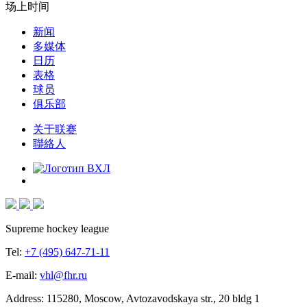
场上时间
新闻
多媒体
日历
表格
球员
俱乐部
关于联赛
聯絡人
Supreme hockey league
Tel:
+7 (495) 647-71-11
E-mail:
vhl@fhr.ru
Address: 115280, Moscow, Avtozavodskaya str., 20 bldg 1