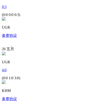
0
:
3
(0:0 0:0 0:3)
UGR
参赛协议
26
五月
UGR
4
:
0
(0:0 1:0 3:0)
KHM
参赛协议