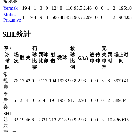
常规赛
Yermak
19
4
1
3
0
124
8
116
93.5
2.46
0
0
1
2
195:10
Molot-
1
19
4
9
3
506
48
458
90.5
2.99
0
0
1
2
964:03
Prikamye
SHL统计
季 /
罚
救
无
冰
场
球
罚球
射
球
进
传
失
罚
场上时
胜
失
救球
GAA
球
次
比
比赛
击
比
球
球
球
时
间
队
赛
例
塞
常
规
76
17
42
6
2117
194
1923
90.8
2.93
0
0
3
8
3970:41
赛
季
后
6
2
4
0
214
19
195
91.1
2.93
0
0
0
2
389:34
赛
SHL
总
82
19
46
6
2331
213
2118
90.9
2.93
0
0
3
10
4360:15
共