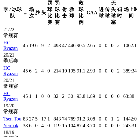
罚
罚
救
无
季 / 冰球
场
球
球
射
救
球
进
传
失
罚
场上
胜
失
#
GAA
队
次
比
比
击
球
比
球
球
球
时
间
赛
赛
例
塞
21/22 |
常规赛
HC
45
19
6
9
2
493
47
446
90.5
2.65
0
0
0
2
1062:1
Ryazan
20/21 |
季后赛
HC
45
6
2
4
0
214
19
195
91.1
2.93
0
0
0
2
389:34
Ryazan
20/21 |
常规赛
HC
45
1
1
0
0
32
2
30
93.8
1.89
0
0
0
0
63:38
Ryazan
19/20 |
常规赛
Tsen Tou
83
27
5
17
1
843
74
769
91.2
3.08
0
0
1
2
1442:0
Yermak
38
6
0
4
0
119
15
104
87.4
3.70
0
0
0
0
243:31
18/19 |