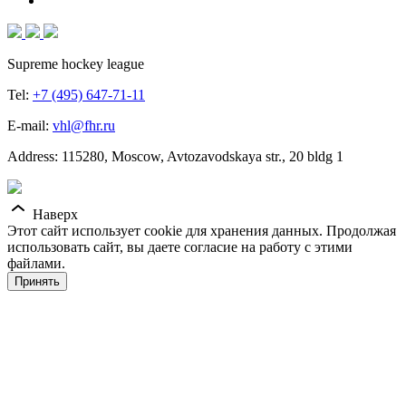
Supreme hockey league
Tel:
+7 (495) 647-71-11
E-mail:
vhl@fhr.ru
Address: 115280, Moscow, Avtozavodskaya str., 20 bldg 1
Наверх
Этот сайт использует cookie для хранения данных. Продолжая
использовать сайт, вы даете согласие на работу с этими
файлами.
Принять