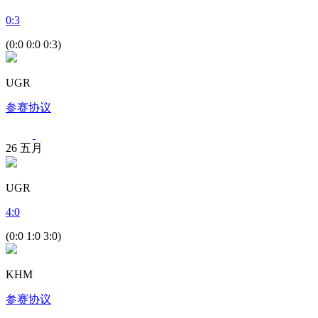
0
:
3
(0:0 0:0 0:3)
UGR
参赛协议
26
五月
UGR
4
:
0
(0:0 1:0 3:0)
KHM
参赛协议