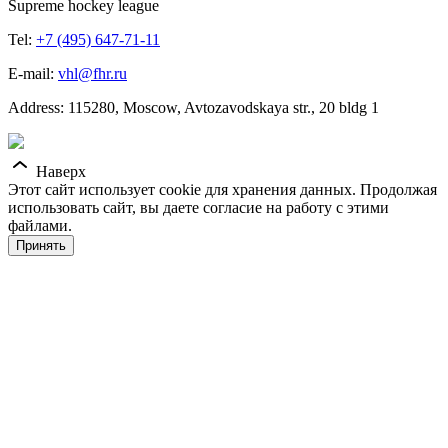
Supreme hockey league
Tel:
+7 (495) 647-71-11
E-mail:
vhl@fhr.ru
Address: 115280, Moscow, Avtozavodskaya str., 20 bldg 1
Наверх
Этот сайт использует cookie для хранения данных. Продолжая
использовать сайт, вы даете согласие на работу с этими
файлами.
Принять