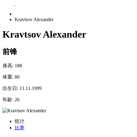
Kravtsov Alexander
Kravtsov Alexander
前锋
身高:
188
体重:
80
出生日:
11.11.1999
年龄:
26
统计
比赛