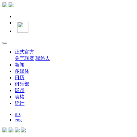
正式官方
关于联赛
聯絡人
新闻
多媒体
日历
俱乐部
球员
表格
统计
rus
eng