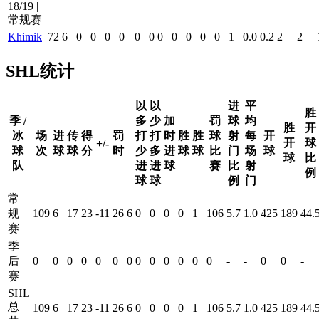
18/19 |
常规赛
Khimik
72
6
0
0
0
0
0
0
0
0
0
0
0
1
0.0
0.2
2
2
SHL统计
以
以
进
平
胜
季 /
多
少
加
罚
球
均
胜
开
冰
场
进
传
得
罚
打
打
时
胜
胜
球
射
每
开
开
球
+/-
球
次
球
球
分
时
少
多
进
球
球
比
门
场
球
球
比
队
进
进
球
赛
比
射
例
球
球
例
门
常
规
109
6
17
23
-11
26
6
0
0
0
0
1
106
5.7
1.0
425
189
44.
赛
季
后
0
0
0
0
0
0
0
0
0
0
0
0
0
-
-
0
0
-
赛
SHL
总
109
6
17
23
-11
26
6
0
0
0
0
1
106
5.7
1.0
425
189
44.