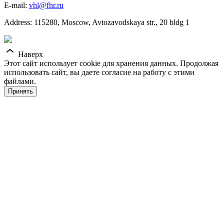
E-mail:
vhl@fhr.ru
Address: 115280, Moscow, Avtozavodskaya str., 20 bldg 1
Наверх
Этот сайт использует cookie для хранения данных. Продолжая
использовать сайт, вы даете согласие на работу с этими
файлами.
Принять