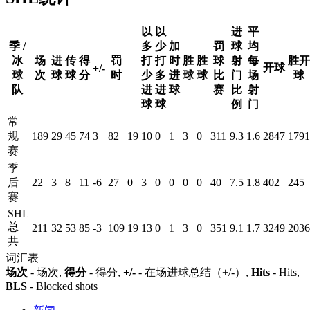
以
以
进
平
季 /
多
少
加
罚
球
均
冰
场
进
传
得
罚
打
打
时
胜
胜
球
射
每
胜开
开球
+/-
球
次
球
球
分
时
少
多
进
球
球
比
门
场
球
队
进
进
球
赛
比
射
球
球
例
门
常
规
189
29
45
74
3
82
19
10
0
1
3
0
311
9.3
1.6
2847
1791
赛
季
后
22
3
8
11
-6
27
0
3
0
0
0
0
40
7.5
1.8
402
245
赛
SHL
总
211
32
53
85
-3
109
19
13
0
1
3
0
351
9.1
1.7
3249
2036
共
词汇表
场次
- 场次,
得分
- 得分,
+/-
- 在场进球总结（+/-）,
Hits
- Hits,
BLS
- Blocked shots