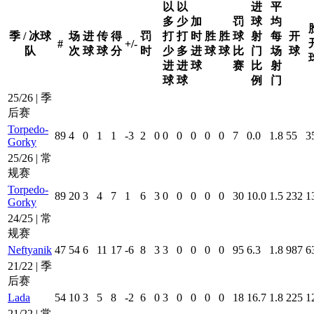
以
以
进
平
多
少
加
罚
球
均
季 / 冰球
场
进
传
得
罚
打
打
时
胜
胜
球
射
每
开
#
+/-
队
次
球
球
分
时
少
多
进
球
球
比
门
场
球
进
进
球
赛
比
射
球
球
例
门
25/26 | 季
后赛
Torpedo-
89
4
0
1
1
-3
2
0
0
0
0
0
0
7
0.0
1.8
55
3
Gorky
25/26 | 常
规赛
Torpedo-
89
20
3
4
7
1
6
3
0
0
0
0
0
30
10.0
1.5
232
1
Gorky
24/25 | 常
规赛
Neftyanik
47
54
6
11
17
-6
8
3
3
0
0
0
0
95
6.3
1.8
987
6
21/22 | 季
后赛
Lada
54
10
3
5
8
-2
6
0
3
0
0
0
0
18
16.7
1.8
225
1
21/22 | 常