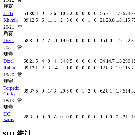
规赛
Lada
54
30
4
9
13
6
10
2
2
0
0
0
0
56
7.1
1.9
573
3
Khimik
89
12
5
6
11
1
2
5
0
0
0
1
0
21
23.8
1.8
115
7
20/21 | 季
后赛
Dizel
68
8
0
2
2
-1
19
0
0
0
0
0
0
15
0.0
1.9
122
8
20/21 | 常
规赛
Dizel
68
21
5
4
9
4
34
0
5
0
0
0
0
34
14.7
1.6
290
1
Rubin
89
12
1
2
3
-4
2
1
0
0
0
0
0
12
8.3
1.0
115
7
19/20 | 常
规赛
Torpedo-
89
37
5
9
14
3
20
5
0
0
1
2
0
62
8.1
1.7
514
3
Gorky
18/19 | 常
规赛
HC
28
3
0
0
0
-2
0
0
0
0
0
0
0
1
0.0
0.3
21
1
Sarov
SHL统计