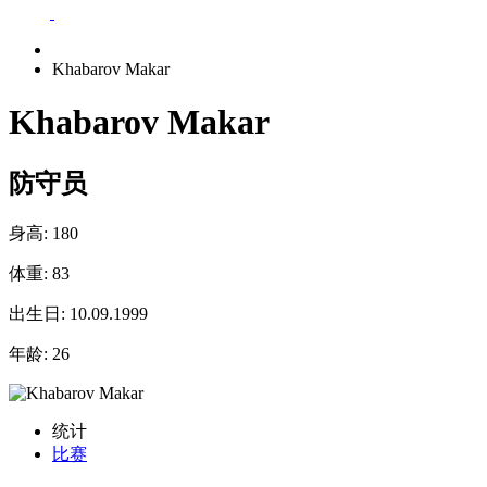
Khabarov Makar
Khabarov Makar
防守员
身高:
180
体重:
83
出生日:
10.09.1999
年龄:
26
统计
比赛