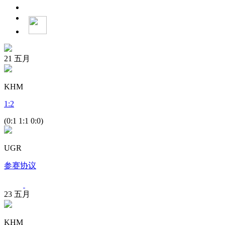
21
五月
KHM
1
:
2
(0:1 1:1 0:0)
UGR
参赛协议
23
五月
KHM