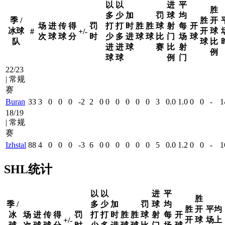
以
以
进
平
胜
多
少
加
罚
球
均
季 /
胜
开
场
进
传
得
罚
打
打
时
胜
胜
球
射
每
开
冰球
开
球
#
+/-
次
球
球
分
时
少
多
进
球
球
比
门
场
球
队
球
比
进
进
球
赛
比
射
例
球
球
例
门
22/23
| 常规
赛
Buran
33
3
0
0
0
-2
2
0
0
0
0
0
0
3
0.0
1.0
0
0
-
1
18/19
| 常规
赛
Izhstal
88
4
0
0
0
-3
6
0
0
0
0
0
0
5
0.0
1.2
0
0
-
1
SHL统计
以
以
进
平
胜
季 /
多
少
加
罚
球
均
胜
开
平均
冰
场
进
传
得
罚
打
打
时
胜
胜
球
射
每
开
开
球
场上
+/-