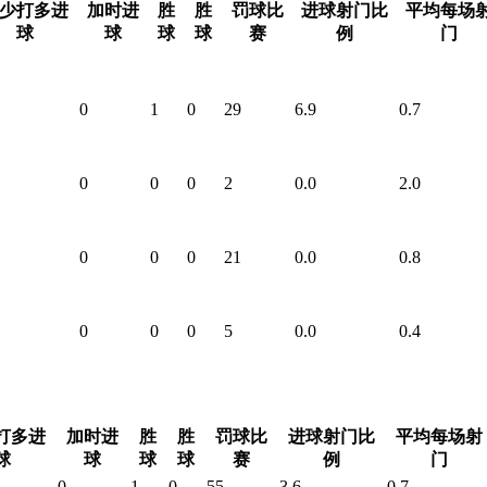
少打多进
加时进
胜
胜
罚球比
进球射门比
平均每场
球
球
球
球
赛
例
门
0
1
0
29
6.9
0.7
0
0
0
2
0.0
2.0
0
0
0
21
0.0
0.8
0
0
0
5
0.0
0.4
打多进
加时进
胜
胜
罚球比
进球射门比
平均每场射
球
球
球
球
赛
例
门
0
1
0
55
3.6
0.7