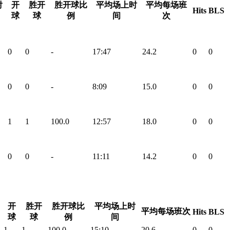
射
开
胜开
胜开球比
平均场上时
平均每场班
Hits
BLS
球
球
例
间
次
0
0
-
17:47
24.2
0
0
0
0
-
8:09
15.0
0
0
1
1
100.0
12:57
18.0
0
0
0
0
-
11:11
14.2
0
0
开
胜开
胜开球比
平均场上时
平均每场班次
Hits
BLS
球
球
例
间
1
1
100.0
15:10
20.6
0
0