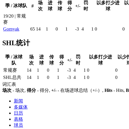
场
进
传
得
罚
以多打少进
以
季 / 冰球队
#
+/-
次
球
球
分
时
球
19/20 | 常规
赛
Gornyak
65
14
1
0
1
-3
4
1
0
0
SHL统计
季 / 冰球
场
进
传
得
罚
以多打少进
以少
+/-
队
次
球
球
分
时
球
常规赛
14
1
0
1
-3
4
1
0
0
SHL总共
14
1
0
1
-3
4
1
0
0
词汇表
场次
- 场次,
得分
- 得分,
+/-
- 在场进球总结（+/-）,
Hits
- Hits,
B
新闻
多媒体
日历
表格
球员