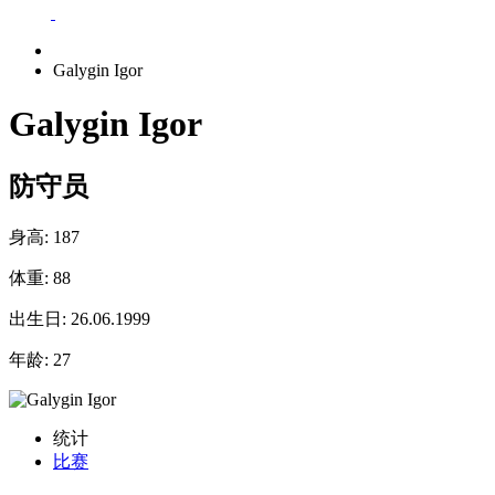
Galygin Igor
Galygin Igor
防守员
身高:
187
体重:
88
出生日:
26.06.1999
年龄:
27
统计
比赛