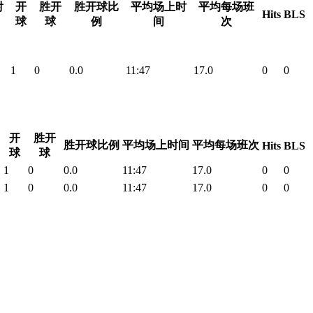
射
开
胜开
胜开球比
平均场上时
平均每场班
Hits
BLS
球
球
例
间
次
1
0
0.0
11:47
17.0
0
0
开
胜开
胜开球比例
平均场上时间
平均每场班次
Hits
BLS
球
球
1
0
0.0
11:47
17.0
0
0
1
0
0.0
11:47
17.0
0
0