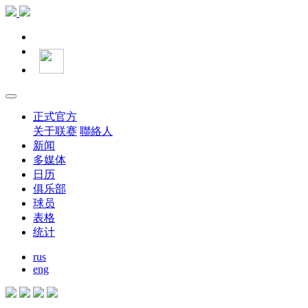
正式官方
关于联赛
聯絡人
新闻
多媒体
日历
俱乐部
球员
表格
统计
rus
eng