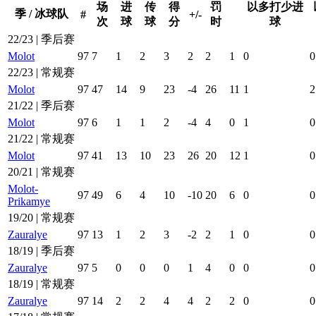
场
进
传
得
罚
以多打少进
季 / 冰球队
#
+/-
次
球
球
分
时
球
22/23 | 季后赛
Molot
97
7
1
2
3
2
2
1
0
0
22/23 | 常规赛
Molot
97
47
14
9
23
-4
26
11
1
2
21/22 | 季后赛
Molot
97
6
1
1
2
-4
4
0
1
0
21/22 | 常规赛
Molot
97
41
13
10
23
26
20
12
1
0
20/21 | 常规赛
Molot-
97
49
6
4
10
-10
20
6
0
0
Prikamye
19/20 | 常规赛
Zauralye
97
13
1
2
3
-2
2
1
0
0
18/19 | 季后赛
Zauralye
97
5
0
0
0
1
4
0
0
0
18/19 | 常规赛
Zauralye
97
14
2
2
4
4
2
2
0
0