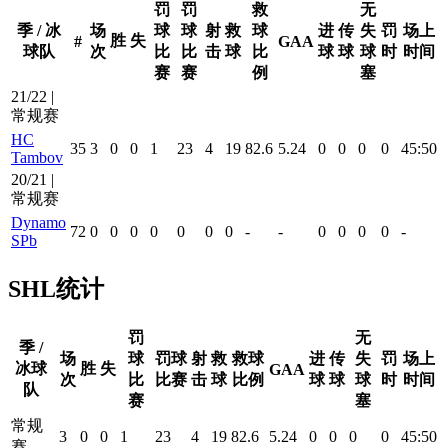
罚
罚
救
无
季 / 冰
场
球
球
射
救
球
进
传
失
罚
场上
胜
失
#
GAA
球队
次
比
比
击
球
比
球
球
球
时
时间
赛
赛
例
塞
21/22 |
常规赛
HC
35
3
0
0
1
23
4
19
82.6
5.24
0
0
0
0
45:50
Tambov
20/21 |
常规赛
Dynamo
72
0
0
0
0
0
0
0
-
-
0
0
0
0
-
SPb
SHL统计
罚
无
季 /
场
球
罚球
射
救
救球
进
传
失
罚
场上
冰球
胜
失
GAA
次
比
比赛
击
球
比例
球
球
球
时
时间
队
赛
塞
常规
3
0
0
1
23
4
19
82.6
5.24
0
0
0
0
45:50
赛